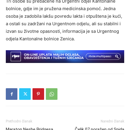
Tri osobe su prebačene na Urgentni odjel Kantonalne
bolnice, gdje im je pružena medicinska pomoć. Jedna
osoba je zadobila lakšu povredu lakta i otpuštena je kući,
a ostali su zadržani na Urgentnom odjelu, ali su stabilni i
izvan su životne opasnosti, informacija je sa Urgentnog
odjela Kantonalne bolnice Zenica.
Prethodni članak
Naredni članak
Maraton Neshe Bridgesa
Čelik 07 poražen od Spida