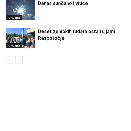
Danas sunčano i vruće
Aktuelno
Deset zeničkih rudara ostali u jami
Raspotočje
Aktuelno