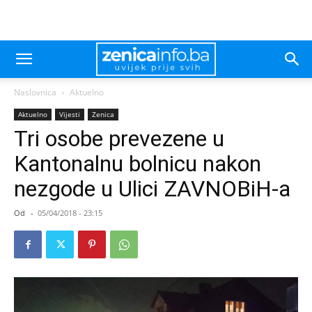
Naslovnica
Aktuelno
Aktuelno
Vijesti
Zenica
Tri osobe prevezene u
Kantonalnu bolnicu nakon
nezgode u Ulici ZAVNOBiH-a
Od
-
05/04/2018 - 23:15