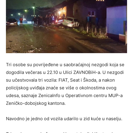
Tri osobe su povrijeđene u saobraćajnoj nezgodi koja se
dogodila večeras u 22.10 u Ulici ZAVNOBiH-a. U nezgodi
su učestvovala tri vozila: FIAT, Seat i Škoda, a nakon
policijskog uviđaja znaće se više o okolnostima ovog
udesa, saznaje ZenicaInfo u Operativnom centru MUP-a
Zeničko-dobojskog kantona.
Navodno je jedno od vozila udarilo u zid kuće u naselju.