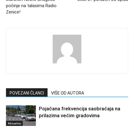
počinje na talasima Radio
Zenice!
POVEZANI ČLANCI
VIŠE OD AUTORA
Pojačana frekvencija saobraćaja na
prilazima većim gradovima
Aktuelno