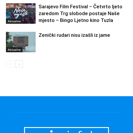
Sarajevo Film Festival – Četvrto ljeto
zaredom Trg slobode postaje Naše
mjesto – Bingo Ljetno kino Tuzla
Aktuelno
Zenički rudari nisu izašli iz jame
Aktuelno