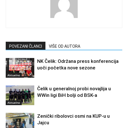
POVEZANI ČLANCI
VIŠE OD AUTORA
NK Čelik: Održana press konferencija
uoči početka nove sezone
Aktuelno
Čelik u generalnoj probi novajlija u
WWin ligi BiH bolji od BSK-a
Aktuelno
Zenički ribolovci osmi na KUP-u u
Jajcu