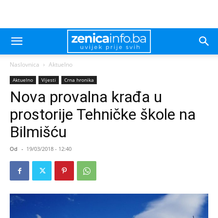
Naslovnica
Aktuelno
Aktuelno
Vijesti
Crna hronika
Nova provalna krađa u
prostorije Tehničke škole na
Bilmišću
Od
-
19/03/2018 - 12:40