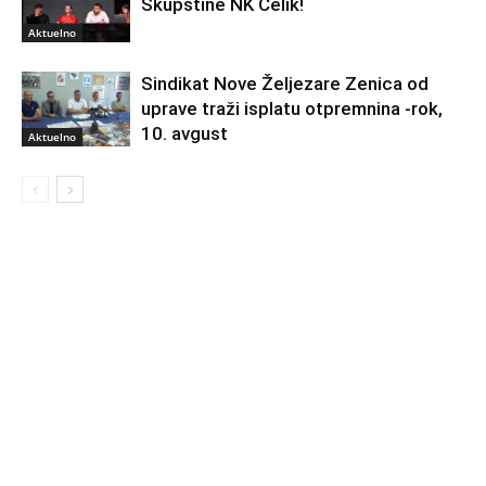
Skupštine NK Čelik!
Aktuelno
Sindikat Nove Željezare Zenica od
uprave traži isplatu otpremnina -rok,
10. avgust
Aktuelno