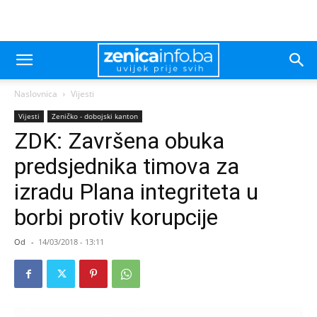
Naslovnica
Vijesti
Vijesti
Zeničko - dobojski kanton
ZDK: Završena obuka
predsjednika timova za
izradu Plana integriteta u
borbi protiv korupcije
Od
-
14/03/2018 - 13:11