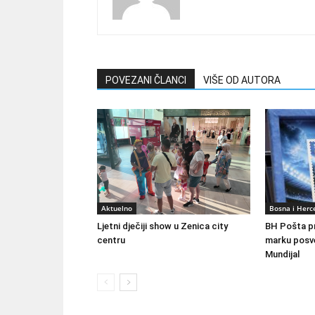
POVEZANI ČLANCI
VIŠE OD AUTORA
Aktuelno
Bosna i Herc
Ljetni dječiji show u Zenica city
BH Pošta p
centru
marku posv
Mundijal