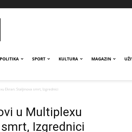
POLITIKA
SPORT
KULTURA
MAGAZIN
UŽ
xu Ekran: Staljinova smrt, Izgrednici
vi u Multiplexu
 smrt, Izgrednici