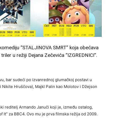
ti komediju “STALJINOVA SMRT” koja obećava
i triler u režiji Dejana Zečevića “IZGREDNICI”.
vu, bar sudeći po izvanrednoj glumačkoj postavi u
i Nikite Hruščova), Majkl Palin kao Molotov i Džejson
tski reditelj Armando Januči koji je, između ostalog,
f It” za BBC4. Ovo mu je prva filmska režija od 2009.