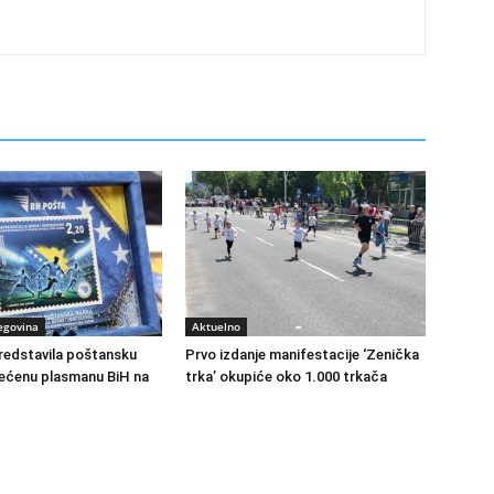
egovina
Aktuelno
redstavila poštansku
Prvo izdanje manifestacije ‘Zenička
ećenu plasmanu BiH na
trka’ okupiće oko 1.000 trkača