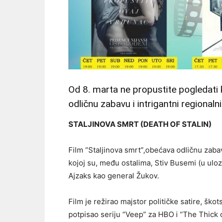
Od 8. marta ne propustite pogleda
odličnu zabavu i intrigantni regionaln
STALJINOVA SMRT (DEATH OF STALIN)
Film “Staljinova smrt”,obećava odličnu zaba
kojoj su, među ostalima, Stiv Busemi (u uloz
Ajzaks kao general Žukov.
Film je režirao majstor političke satire, ško
potpisao seriju “Veep” za HBO i “The Thick o