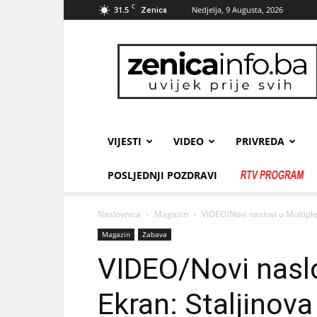
C
31.5
Nedjelja, 9 Augusta, 2026
Zenica
zenicainfo.ba
VIJESTI
VIDEO
PRIVREDA
POSLJEDNJI POZDRAVI
Naslovnica
Magazin
VIDEO/Novi naslovi u Multiple
Magazin
Zabava
VIDEO/Novi naslo
Ekran: Staljinova