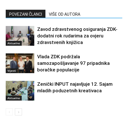
POVEZANI ČLANCI
VIŠE OD AUTORA
Zavod zdravstvenog osiguranja ZDK-
dodatni rok rudarima za ovjeru
zdravstvenih knjižica
Aktuelno
Vlada ZDK podržala
samozapošljavanje 97 pripadnika
boračke populacije
Vijesti
Zenički INPUT najavljuje 12. Sajam
mladih poduzetnih kreativaca
Aktuelno