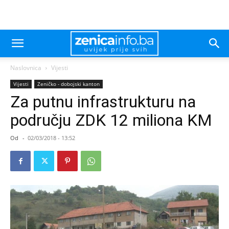
Naslovnica
Vijesti
Vijesti
Zeničko - dobojski kanton
Za putnu infrastrukturu na
području ZDK 12 miliona KM
Od
-
02/03/2018 - 13:52