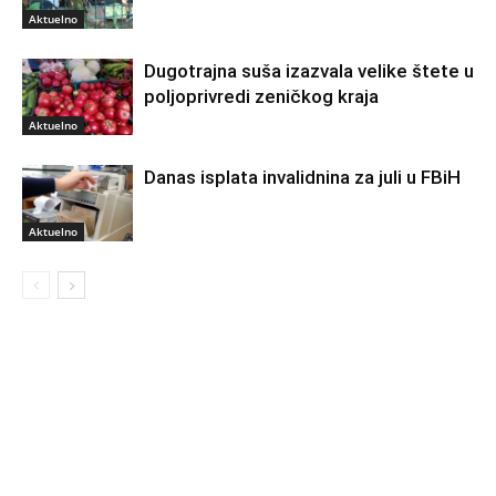
Aktuelno
Dugotrajna suša izazvala velike štete u
poljoprivredi zeničkog kraja
Aktuelno
Danas isplata invalidnina za juli u FBiH
Aktuelno