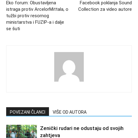
Eko forum: Obustavljena
Facebook poklanja Sound
istraga protiv ArcelorMittala, o
Collection za video autore
tužbi protiv resornog
ministarstva i FUZIP-a i dalje
se šuti
POVEZANI ČLANCI
VIŠE OD AUTORA
Zenički rudari ne odustaju od svojih
zahtjeva