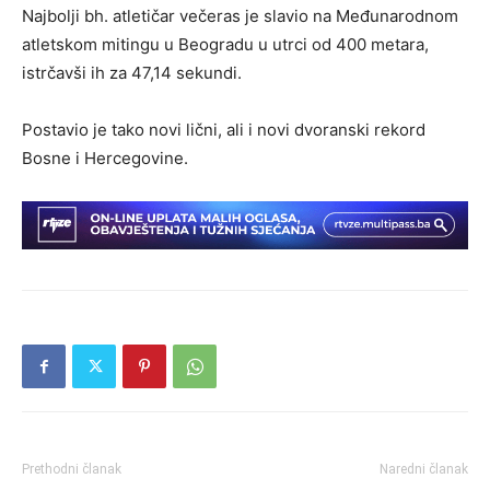
Najbolji bh. atletičar večeras je slavio na Međunarodnom
atletskom mitingu u Beogradu u utrci od 400 metara,
istrčavši ih za 47,14 sekundi.
Postavio je tako novi lični, ali i novi dvoranski rekord
Bosne i Hercegovine.
Prethodni članak
Naredni članak