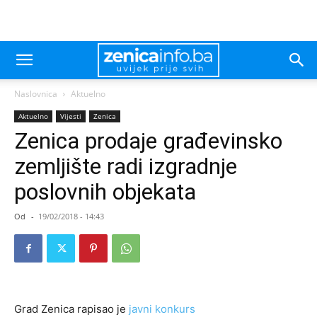
Naslovnica
Aktuelno
Aktuelno
Vijesti
Zenica
Zenica prodaje građevinsko
zemljište radi izgradnje
poslovnih objekata
Od
-
19/02/2018 - 14:43
Grad Zenica rapisao je
javni konkurs