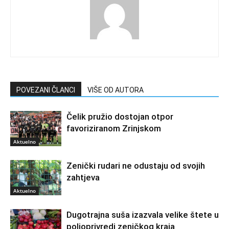
POVEZANI ČLANCI
VIŠE OD AUTORA
Čelik pružio dostojan otpor
favoriziranom Zrinjskom
Aktuelno
Zenički rudari ne odustaju od svojih
zahtjeva
Aktuelno
Dugotrajna suša izazvala velike štete u
poljoprivredi zeničkog kraja