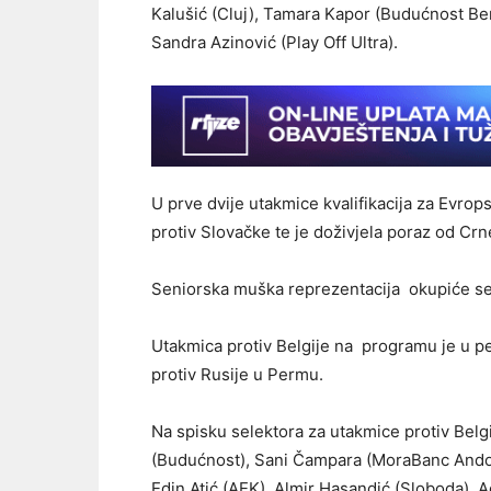
Kalušić (Cluj), Tamara Kapor (Budućnost Be
Sandra Azinović (Play Off Ultra).
U prve dvije utakmice kvalifikacija za Evrop
protiv Slovačke te je doživjela poraz od Crn
Seniorska muška reprezentacija okupiće se 
Utakmica protiv Belgije na programu je u pet
protiv Rusije u Permu.
Na spisku selektora za utakmice protiv Belg
(Budućnost), Sani Čampara (MoraBanc Andorr
Edin Atić (AEK), Almir Hasandić (Sloboda),