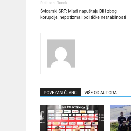
Prethodni članak
Švicarski SRF: Mladi napuštaju BiH zbog
korupcije, nepotizma i političke nestabilnosti
POVEZANI ČLANCI
VIŠE OD AUTORA