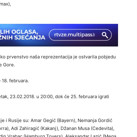
max),
sko prvenstvo naša reprezentacija je ostvarila pobjedu
e Gore.
18. februara.
ak, 23.02.2018. u 20:00, dok će 25. februara igrati
ije i Rusije su: Amar Gegić (Bayern), Nemanja Gordić
a), Adi Zahiragić (Kakanj), Džanan Musa (Cedevita),
 Adin Vrabac (Hamburg Tovers), Aleksandar Lazić (Mega