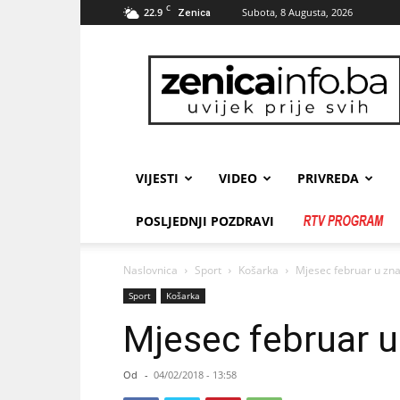
C
22.9
Subota, 8 Augusta, 2026
Zenica
zenicainfo.ba
VIJESTI
VIDEO
PRIVREDA
POSLJEDNJI POZDRAVI
Naslovnica
Sport
Košarka
Mjesec februar u zn
Sport
Košarka
Mjesec februar 
Od
-
04/02/2018 - 13:58