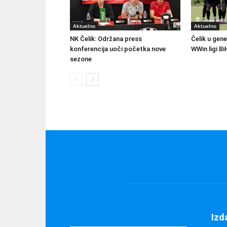
Aktuelno
Aktuelno
NK Čelik: Održana press
Čelik u gene
konferencija uoči početka nove
WWin ligi Bi
sezone
Izd