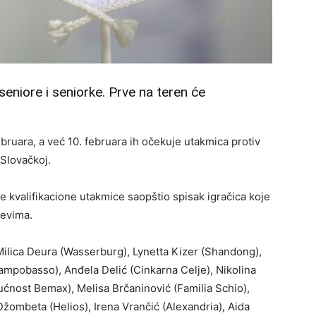
 seniore i seniorke. Prve na teren će
bruara, a već 10. februara ih očekuje utakmica protiv
 Slovačkoj.
e kvalifikacione utakmice saopštio spisak igračica koje
čevima.
 Milica Deura (Wasserburg), Lynetta Kizer (Shandong),
ampobasso), Anđela Delić (Cinkarna Celje), Nikolina
ućnost Bemax), Melisa Brčaninović (Familia Schio),
žombeta (Helios), Irena Vrančić (Alexandria), Aida