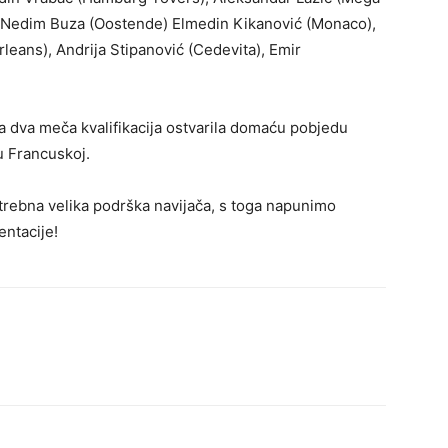
, Nedim Buza (Oostende) Elmedin Kikanović (Monaco),
rleans), Andrija Stipanović (Cedevita), Emir
a dva meča kvalifikacija ostvarila domaću pobjedu
u Francuskoj.
rebna velika podrška navijača, s toga napunimo
entacije!