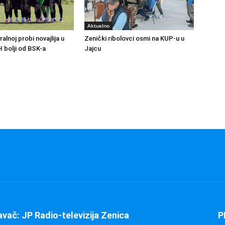
Aktuelno
ralnoj probi novajlija u
Zenički ribolovci osmi na KUP-u u
H bolji od BSK-a
Jajcu
avač: JP Radio-televizija Zenica
P