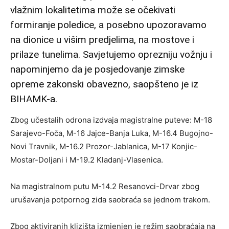
vlažnim lokalitetima može se očekivati
formiranje poledice, a posebno upozoravamo
na dionice u višim predjelima, na mostove i
prilaze tunelima. Savjetujemo oprezniju vožnju i
napominjemo da je posjedovanje zimske
opreme zakonski obavezno, saopšteno je iz
BIHAMK-a.
Zbog učestalih odrona izdvaja magistralne puteve: M-18
Sarajevo-Foča, M-16 Jajce-Banja Luka, M-16.4 Bugojno-
Novi Travnik, M-16.2 Prozor-Jablanica, M-17 Konjic-
Mostar-Doljani i M-19.2 Kladanj-Vlasenica.
Na magistralnom putu M-14.2 Resanovci-Drvar zbog
urušavanja potpornog zida saobraća se jednom trakom.
Zbog aktiviranih klizišta izmjenjen je režim saobraćaja na