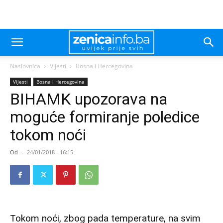
Naslovnica
Vijesti
Bosna i Hercegovina
Vijesti
Bosna i Hercegovina
BIHAMK upozorava na
moguće formiranje poledice
tokom noći
Od
-
24/01/2018 - 16:15
Tokom noći, zbog pada temperature, na svim