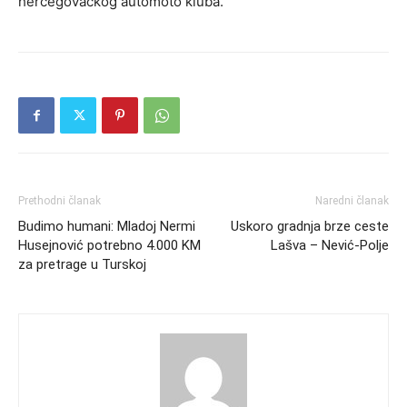
hercegovačkog automoto kluba.
Prethodni članak
Naredni članak
Budimo humani: Mladoj Nermi
Uskoro gradnja brze ceste
Husejnović potrebno 4.000 KM
Lašva – Nević-Polje
za pretrage u Turskoj