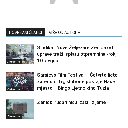
POVEZANI ČLANCI
VIŠE OD AUTORA
Sindikat Nove Željezare Zenica od
uprave traži isplatu otpremnina -rok,
10. avgust
Aktuelno
Sarajevo Film Festival – Četvrto ljeto
zaredom Trg slobode postaje Naše
mjesto – Bingo Ljetno kino Tuzla
Aktuelno
Zenički rudari nisu izašli iz jame
Aktuelno