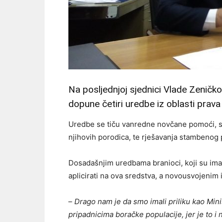
Na posljednjoj sjednici Vlade Zeničk
dopune četiri uredbe iz oblasti prava 
Uredbe se tiču vanredne novčane pomoći, st
njihovih porodica, te rješavanja stambenog p
Dosadašnjim uredbama branioci, koji su imal
aplicirati na ova sredstva, a novousvojeni
–
Drago nam je da smo imali priliku kao Min
pripadnicima boračke populacije, jer je to i