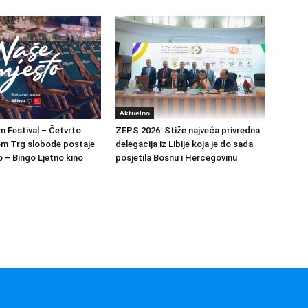
Aktuelno
m Festival – Četvrto
ZEPS 2026: Stiže najveća privredna
om Trg slobode postaje
delegacija iz Libije koja je do sada
 – Bingo Ljetno kino
posjetila Bosnu i Hercegovinu