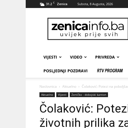
C
31.2
Subota, 8 Augusta, 2026
Zenica
zenicainfo.ba
VIJESTI
VIDEO
PRIVREDA
POSLJEDNJI POZDRAVI
Naslovnica
Aktuelno
Čolaković: Potezi na poboljša
Aktuelno
Vijesti
Zeničko - dobojski kanton
Čolaković: Potez
životnih prilika 