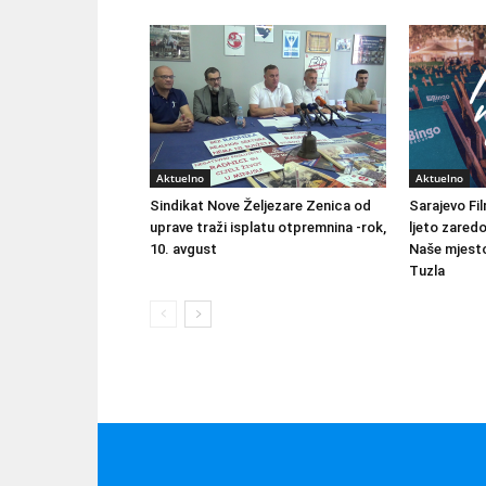
Aktuelno
Aktuelno
Sindikat Nove Željezare Zenica od
Sarajevo Fil
uprave traži isplatu otpremnina -rok,
ljeto zared
10. avgust
Naše mjesto
Tuzla