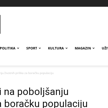
POLITIKA
SPORT
KULTURA
MAGAZIN
UŽ
nju životnih prilika za boračku populaciju
i na poboljšanju
za boračku populaciju