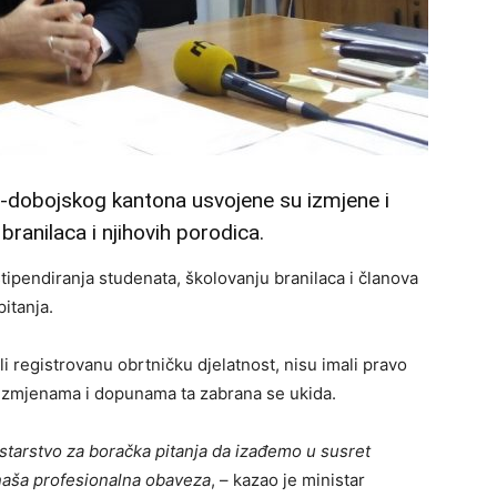
o-dobojskog kantona usvojene su izmjene i
branilaca i njihovih porodica.
ipendiranja studenata, školovanju branilaca i članova
itanja.
i registrovanu obrtničku djelatnost, nisu imali pravo
m izmjenama i dopunama ta zabrana se ukida.
istarstvo za boračka pitanja da izađemo u susret
 naša profesionalna obaveza
, – kazao je ministar