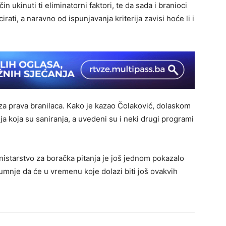
n ukinuti ti eliminatorni faktori, te da sada i branioci
rati, a naravno od ispunjavanja kriterija zavisi hoće li i
a prava branilaca. Kako je kazao Čolaković, dolaskom
a koja su saniranja, a uvedeni su i neki drugi programi
istarstvo za boračka pitanja je još jednom pokazalo
umnje da će u vremenu koje dolazi biti još ovakvih