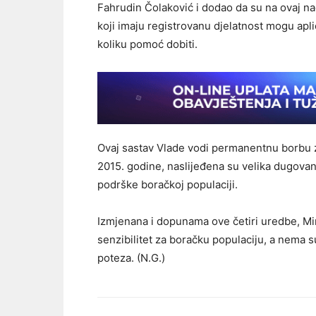
Fahrudin Čolaković i dodao da su na ovaj nači
koji imaju registrovanu djelatnost mogu aplici
koliku pomoć dobiti.
Ovaj sastav Vlade vodi permanentnu borbu z
2015. godine, naslijeđena su velika dugovanj
podrške boračkoj populaciji.
Izmjenana i dopunama ove četiri uredbe, Min
senzibilitet za boračku populaciju, a nema s
poteza. (N.G.)