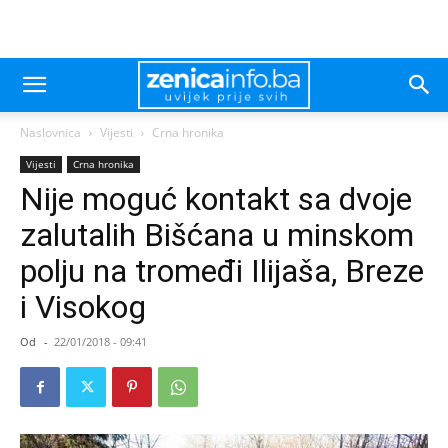
Naslovnica
Vijesti
Crna hronika
Vijesti
Crna hronika
Nije moguć kontakt sa dvoje
zalutalih Bišćana u minskom
polju na tromeđi Ilijaša, Breze
i Visokog
Od
-
22/01/2018 - 09:41