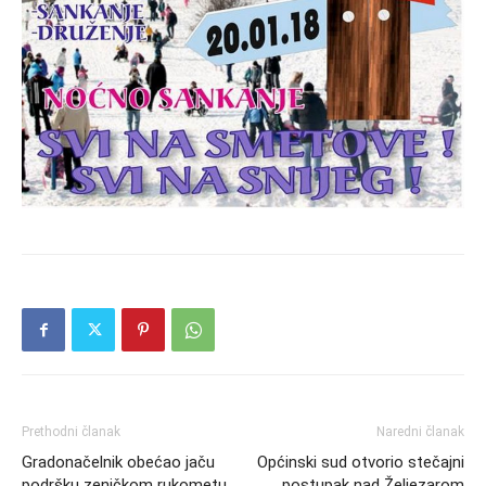
Prethodni članak
Naredni članak
Gradonačelnik obećao jaču
Općinski sud otvorio stečajni
podršku zeničkom rukometu
postupak nad Željezarom