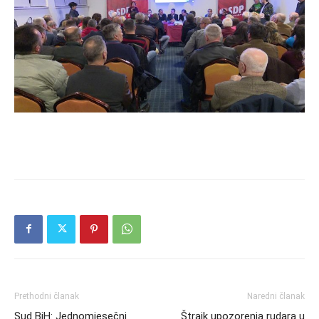
Prethodni članak
Naredni članak
Sud BiH: Jednomjesečni
Štrajk upozorenja rudara u