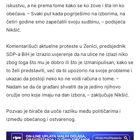
iskustvu, a ne prema tome kako se ko zove i šta im ko
obećava. – Svaki put kada pogriješimo na izborima, na
četiri godine smo zapečatili svoju sudbinu, – podsjeća
Nikšić.
Komentarišući aktuelne proteste u Zenici, predsjednik
SDP-a BiH je izrazio uvjerenje da na ulice ne izlazi niko
zbog toga što mu je dobro ili što je izmanipulisan, kako se
to želi predstaviti, već da bi upozorio na svoje probleme i
ukazao da postoji neko ko ne vodi računa o tome. –
Nadam se da će građani shvatiti da je jedino njihovo
oružje ono koje imaju na dan izbora, – zaključuje Nikšić.
Pozvao je birače da uoče razliku među političarima i
između obećanog i ostvarenog.