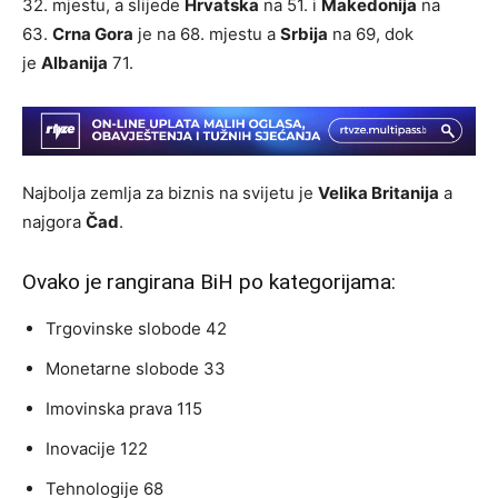
32. mjestu, a slijede
Hrvatska
na 51. i
Makedonija
na
63.
Crna Gora
je na 68. mjestu a
Srbija
na 69, dok
je
Albanija
71.
Najbolja zemlja za biznis na svijetu je
Velika Britanija
a
najgora
Čad
.
Ovako je rangirana BiH po kategorijama:
Trgovinske slobode 42
Monetarne slobode 33
Imovinska prava 115
Inovacije 122
Tehnologije 68