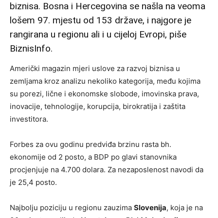
biznisa. Bosna i Hercegovina se našla na veoma
lošem 97. mjestu od 153 države, i najgore je
rangirana u regionu ali i u cijeloj Evropi, piše
BiznisInfo.
Američki magazin mjeri uslove za razvoj biznisa u
zemljama kroz analizu nekoliko kategorija, među kojima
su porezi, lične i ekonomske slobode, imovinska prava,
inovacije, tehnologije, korupcija, birokratija i zaštita
investitora.
Forbes za ovu godinu predviđa brzinu rasta bh.
ekonomije od 2 posto, a BDP po glavi stanovnika
procjenjuje na 4.700 dolara. Za nezaposlenost navodi da
je 25,4 posto.
Najbolju poziciju u regionu zauzima
Slovenija
, koja je na