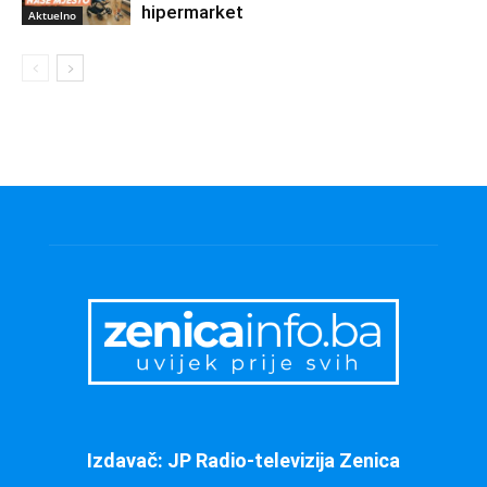
hipermarket
Aktuelno
Izdavač: JP Radio-televizija Zenica