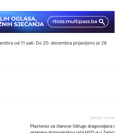
mbra od 11 sati. Do 20. decembra prijavljeno je 28
Naredni članak
Plastenici za članove Udruge dragovoljaca i
veterana domovinskog rata HVO-a u Zenici