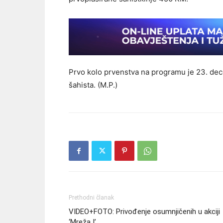
Prvo kolo prvenstva na programu je 23. dece
šahista. (M.P.)
Prethodni članak
VIDEO+FOTO: Privođenje osumnjičenih u akciji
‘Mreža I’