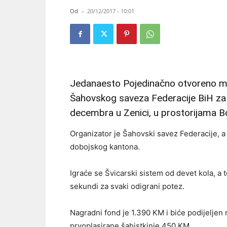
Od
-
20/12/2017 - 10:01
Jedanaesto Pojedinačno otvoreno mu
Šahovskog saveza Federacije BiH za 
decembra u Zenici, u prostorijama B
Organizator je Šahovski savez Federacije, a
dobojskog kantona.
Igraće se Švicarski sistem od devet kola, a 
sekundi za svaki odigrani potez.
Nagradni fond je 1.390 KM i biće podijeljen n
prvoplasirane šahistkinje 450 KM.