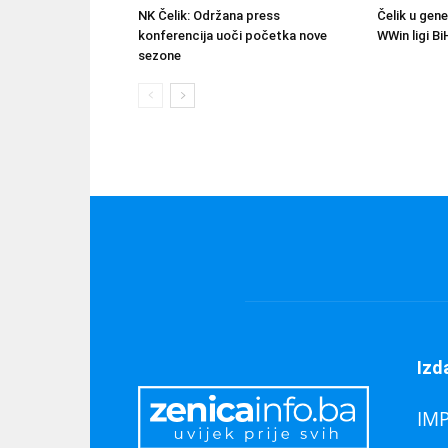
NK Čelik: Održana press
Čelik u gene
konferencija uoči početka nove
WWin ligi Bi
sezone
Izd
IM