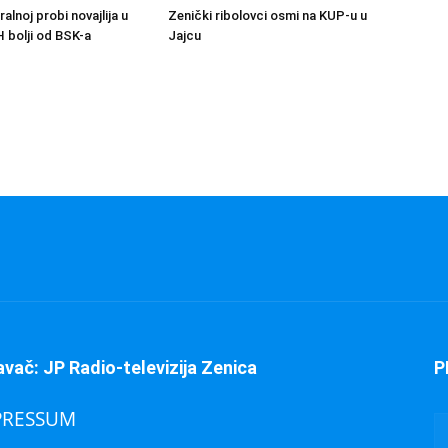
ralnoj probi novajlija u
Zenički ribolovci osmi na KUP-u u
H bolji od BSK-a
Jajcu
avač: JP Radio-televizija Zenica
P
PRESSUM