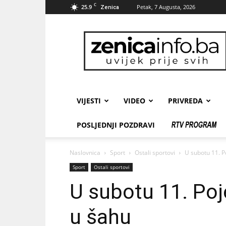
C
25.9
Petak, 7 Augusta, 2026
Zenica
zenicainfo.ba
VIJESTI
VIDEO
PRIVREDA
POSLJEDNJI POZDRAVI
Naslovnica
Sport
Ostali sportovi
U subotu 11. P
Sport
Ostali sportovi
U subotu 11. Po
u šahu