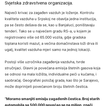
Svjetska zdravstvena organizacija.
Najveći krivac za zagađen vazduh je loženje. Kontrolu
kvaliteta vazduha u Srpskoj ne obavlja jedna institucija,
pa se često dešava da se, kao u Banjaluci, poništavaju
tenderi. Tako se u najvećem gradu RS-a, u kojem je
registrovano više od 65.000 vozila, gdje gradska
toplana
koristi mazut, a većina domaćinstava loži drva ili
ugalj, kvalitet vazduha mjeri samo na jednoj lokaciji.
Postoji više uzročnika zagađenja vazduha, tvrde
stručnjaci. Glavni je povećana emisija štetnih gasova koja
se odnosi na mala ložišta, individualne peći u kućama, i
saobraćaj. Geografski položaj grada, kao što je Sarajevo,
može doprinijeti povećanom broju štetnih čestica.
“Moramo smanjiti emisiju zagađenih čestica. Broj starih
automobila sa 500.000 povećao se na milion, znači