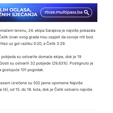
domaćem terenu, 24. ekipa Sarajeva je najviše pokazala
 Čelik izvan svog grada nisu uspjeli da osvoje niti bod.
Vitez uz gol razliku 0:20, a Čelik 3:29.
 pobjeda su ostvarile domaće ekipe, dok je 19
osti su ostvarili 32 pobjede (29,63%). Postignuto je
a gostujuće 101 pogodak.
 jeseni izrečene su 502 javne opomene Najviše
 (4), od 15. do 18. kola, dok je Čelik ostvario najviše