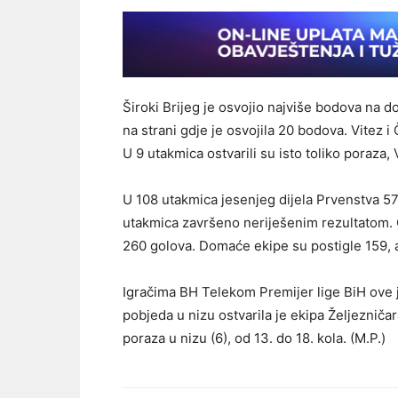
Široki Brijeg je osvojio najviše bodova na 
na strani gdje je osvojila 20 bodova. Vitez i
U 9 utakmica ostvarili su isto toliko poraza, 
U 108 utakmica jesenjeg dijela Prvenstva 57
utakmica završeno neriješenim rezultatom. G
260 golova. Domaće ekipe su postigle 159, 
Igračima BH Telekom Premijer lige BiH ove
pobjeda u nizu ostvarila je ekipa Željezničara
poraza u nizu (6), od 13. do 18. kola. (M.P.)