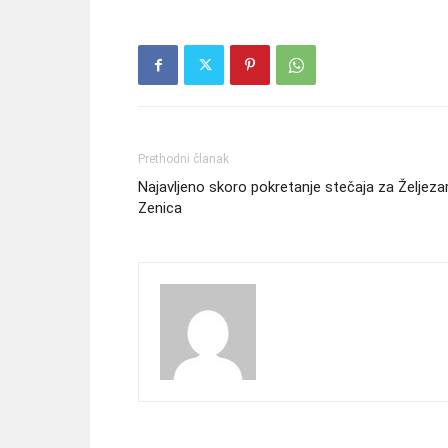
Prethodni članak
Najavljeno skoro pokretanje stečaja za Željeza
Zenica