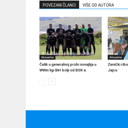
POVEZANI ČLANCI
VIŠE OD AUTORA
Aktuelno
Aktuelno
Čelik u generalnoj probi novajlija u
Zenički rib
WWin ligi BiH bolji od BSK-a
Jajcu