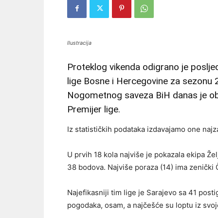
Ilustracija
Proteklog vikenda odigrano je poslje
lige Bosne i Hercegovine za sezonu 
Nogometnog saveza BiH danas je obja
Premijer lige.
Iz statističkih podataka izdavajamo one najzan
U prvih 18 kola najviše je pokazala ekipa Žel
38 bodova. Najviše poraza (14) ima zenički Č
Najefikasniji tim lige je Sarajevo sa 41 pos
pogodaka, osam, a najčešće su loptu iz svoje