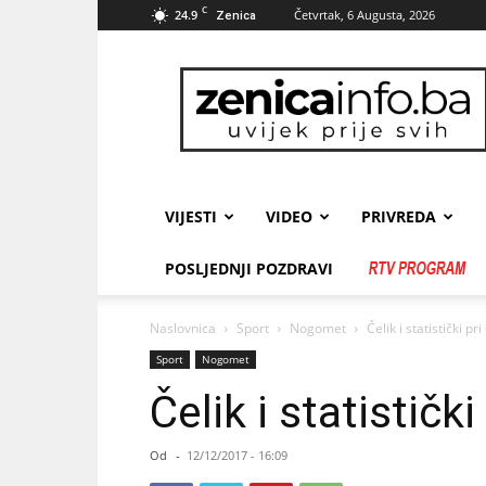
C
24.9
Četvrtak, 6 Augusta, 2026
Zenica
zenicainfo.ba
VIJESTI
VIDEO
PRIVREDA
POSLJEDNJI POZDRAVI
Naslovnica
Sport
Nogomet
Čelik i statistički pr
Sport
Nogomet
Čelik i statističk
Od
-
12/12/2017 - 16:09