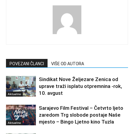
POVEZANI ČLANCI
VIŠE OD AUTORA
Sindikat Nove Željezare Zenica od
uprave traži isplatu otpremnina -rok,
10. avgust
Aktuelno
Sarajevo Film Festival – Četvrto ljeto
zaredom Trg slobode postaje Naše
mjesto – Bingo Ljetno kino Tuzla
Aktuelno