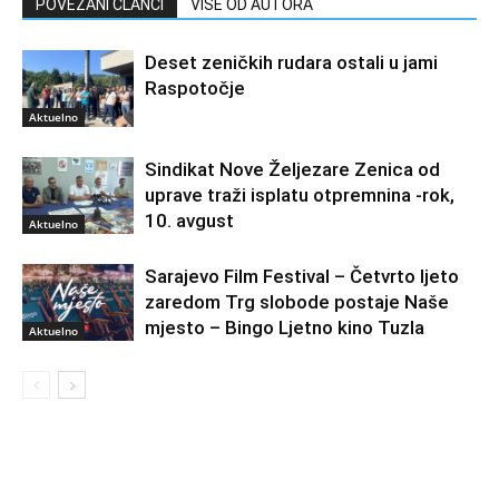
POVEZANI ČLANCI
VIŠE OD AUTORA
Deset zeničkih rudara ostali u jami
Raspotočje
Aktuelno
Sindikat Nove Željezare Zenica od
uprave traži isplatu otpremnina -rok,
10. avgust
Aktuelno
Sarajevo Film Festival – Četvrto ljeto
zaredom Trg slobode postaje Naše
mjesto – Bingo Ljetno kino Tuzla
Aktuelno