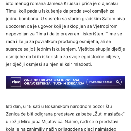
istoimenog romana Jamesa Krüssa i priča je o dječaku
Timu, koji pada u iskušenje da proda svoj osmijeh za
jednu bombonu. U susretu sa starim gradskim Satom biva
upozoren da je ugovor koji je sklopljen sa Vjetropirom
nepovoljan za Tima i da je prevaren i iskorišten. Time se
rađa i želja za povratkom prodanog osmijeha, ali se
susreće sa još jednim iskušenjem. Vještica skuplja dječije
osmijehe da bi ih iskoristila za svoje egoistočne ciljeve,
jer dječiji osmjesi su njen eliksir mladosti.
Isti dan, u 18 sati u Bosanskom narodnom pozorištu
Zenica će biti odigrana predstava za bebe „Žuti maslačak“
u režiji Miroljuba Mijatovića. Naime, radi se o predstavi
koja je na zanimljiv način prilagođena djeci najmlađeg