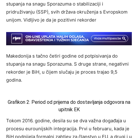
stupanja na snagu Sporazuma o stabilizaciji i
pridruživanju (SSP), svih država okruženja s Evropskom
unijom. Vidljivo je da je pozitivni rekorder
Makedonija s tačno četiri godine od potpisivanja do
stupanja na snagu Sporazuma. S druge strane, negativni
rekorder je BiH, u čijem slučaju je proces trajao 9,5
godina.
Grafikon 2: Period od prijema do dostavljanja odgovora na
upitnik EK
Tokom 2016. godine, desila su se dva važna događaja u
procesu eurounijskih integracija. Prvi u februaru, kada je
BiH podnijela formalni zahtjev za članstvo u EU, a drugi j u