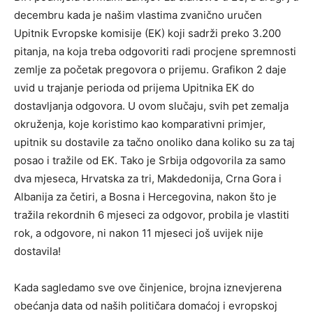
decembru kada je našim vlastima zvanično uručen
Upitnik Evropske komisije (EK) koji sadrži preko 3.200
pitanja, na koja treba odgovoriti radi procjene spremnosti
zemlje za početak pregovora o prijemu. Grafikon 2 daje
uvid u trajanje perioda od prijema Upitnika EK do
dostavljanja odgovora. U ovom slučaju, svih pet zemalja
okruženja, koje koristimo kao komparativni primjer,
upitnik su dostavile za tačno onoliko dana koliko su za taj
posao i tražile od EK. Tako je Srbija odgovorila za samo
dva mjeseca, Hrvatska za tri, Makdedonija, Crna Gora i
Albanija za četiri, a Bosna i Hercegovina, nakon što je
tražila rekordnih 6 mjeseci za odgovor, probila je vlastiti
rok, a odgovore, ni nakon 11 mjeseci još uvijek nije
dostavila!
Kada sagledamo sve ove činjenice, brojna iznevjerena
obećanja data od naših političara domaćoj i evropskoj