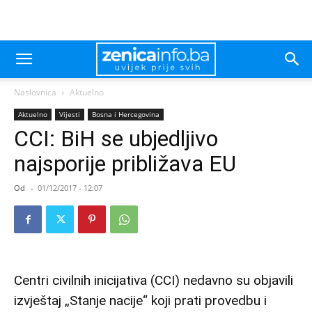
Naslovnica
Aktuelno
Aktuelno
Vijesti
Bosna i Hercegovina
CCI: BiH se ubjedljivo
najsporije približava EU
Od
-
01/12/2017 - 12:07
Centri civilnih inicijativa (CCI) nedavno su objavili
izvještaj „Stanje nacije“ koji prati provedbu i