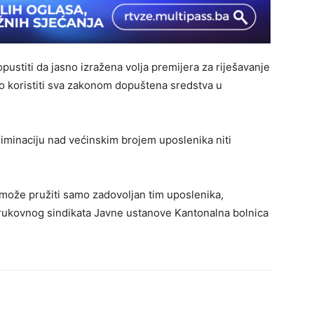
titi da jasno izražena volja premijera za riješavanje
 koristiti sva zakonom dopuštena sredstva u
minaciju nad većinskim brojem uposlenika niti
ože pružiti samo zadovoljan tim uposlenika,
rukovnog sindikata Javne ustanove Kantonalna bolnica