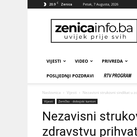
C
20.9
Petak, 7 Augusta, 2026
Zenica
zenicainfo.ba
VIJESTI
VIDEO
PRIVREDA
POSLJEDNJI POZDRAVI
Naslovnica
Vijesti
Nezavisni strukovni sindikat u 
Vijesti
Zeničko - dobojski kanton
Nezavisni strukov
zdravstvu prihva