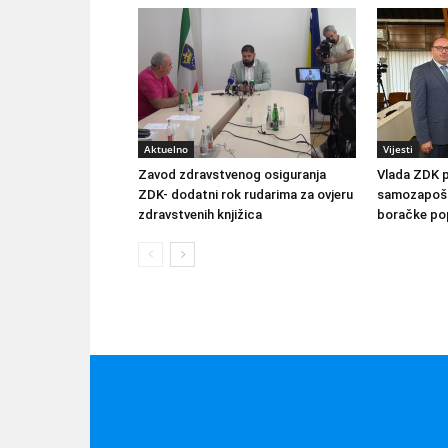
Aktuelno
Vijesti
Zavod zdravstvenog osiguranja
Vlada ZDK 
ZDK- dodatni rok rudarima za ovjeru
samozapošlj
zdravstvenih knjižica
boračke pop