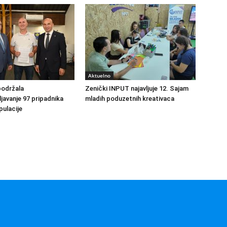
Aktuelno
podržala
Zenički INPUT najavljuje 12. Sajam
avanje 97 pripadnika
mladih poduzetnih kreativaca
ulacije