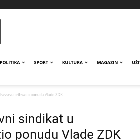
POLITIKA
SPORT
KULTURA
MAGAZIN
UŽ
zdravstvu prihvatio ponudu Vlade ZDK
ni sindikat u
tio ponudu Vlade ZDK