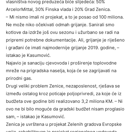
vlasništva novog preduzeća biće slijedeća: 50%
ArcelorMittal, 30% Finska vlada i 20% Grad Zenica.
– Mi nismo imali ni projekat, a to je posao od 100 miliona.
Ne može niko očekivati odmah grijanje. Sanirali smo
kotlove da izdrže još ovu sezonu i užurbano se radi na
pripremi potrebne dokumentacije. Ali, grijanje je riješeno
i građani će imati najmodernije grijanje 2019. godine, –
istakao je Kasumović.
Najavio je sanaciju cjevovoda i proširenje toplovodne
mreže na prigradska naselja, koja će se zagrijavati na
prirodni gas.
Drugi veliki problem Zenice, nezaposlenost, rješava se
između ostalog kroz poticaje poljoprivredi, za koje će iz
budžeta ove godine biti realizovano 3,2 miliona KM. – Ni
ovo ne bi bilo moguće da gradski budžet nisam proglasio
sam, – istakao je Kasumović.
Zenica je uvrštena u projekat Zelenih gradova Evropske
unije, rehabilitovan je projekat regionalnog vodovoda