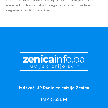
okviru redovnih sistematskih pregleda za školu do sada je
pregledano oko 900 djece. Ovo...
Izdavač: JP Radio-televizija Zenica
IMPRESSUM