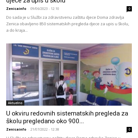
djece za upis u školu
Zenicainfo
-
09/06/2023 - 12:10
0
Do sada je u Službi za zdravstvenu zaštitu djece Doma zdravlja
Zenica obavljeno 850 sistematskih pregleda djece za upis u školu,
a do kraja...
Aktuelno
U okviru redovnih sistematskih pregleda za
školu pregledano oko 900...
Zenicainfo
-
21/07/2022 - 12:38
0
U Službi za zdravstvenu zaštitu djece Doma zdravlja Zenica u