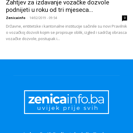
Zahtjev za izdavanje vozačke dozvole
podnijeti u roku od tri mjeseca...
Zenicainfo
-
14/02/2019 - 09:54
0
Državne, entitetske i kantonalne institucije sačinile su novi Pravilnik
o vozačkoj dozvoli kojim se propisuje oblik, izgled i sadržaj obrasca
vozačke dozvole, postupak i...