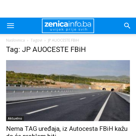
Naslovnica
Tagovi
JP AUOCESTE FBiH
Tag: JP AUOCESTE FBiH
Aktuelno
Nema TAG uređaja, iz Autocesta FBiH kažu