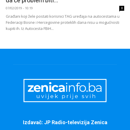
da će problem biti...
07/02/2019 - 10:19
0
Građani koji žele postati korisnici TAG uređaja na autocestama u
Federaciji Bosne i Hercegovine proteklih dana nisu u mogućnosti
kupiti ih. Iz Autocesta FBiH...
Izdavač: JP Radio-televizija Zenica