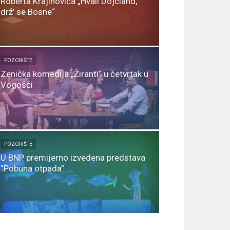
Roberta Krajinovića „Hvali Dojčland,
drž’ se Bosne“
POZORIŠTE
Zenička komedija „Žiranti“ u četvrtak u
Vogošći
POZORIŠTE
U BNP premijerno izvedena predstava
“Pobuna otpada”