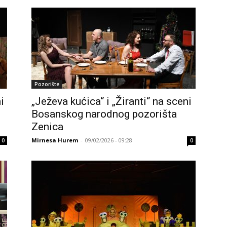
Pozorište
i
„Ježeva kućica“ i „Žiranti“ na sceni
Bosanskog narodnog pozorišta
Zenica
Mirnesa Hurem
-
09/02/2026 - 09:28
0
0