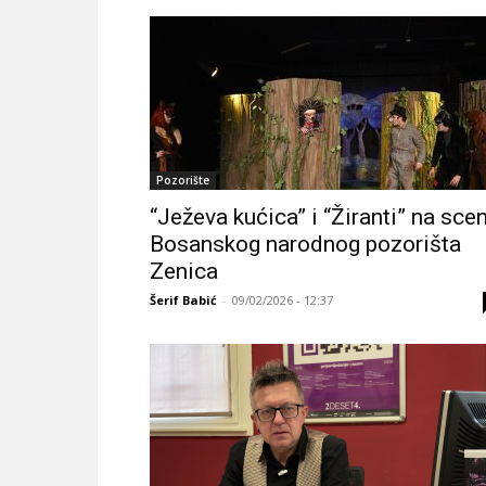
Pozorište
“Ježeva kućica” i “Žiranti” na scen
Bosanskog narodnog pozorišta
Zenica
Šerif Babić
-
09/02/2026 - 12:37