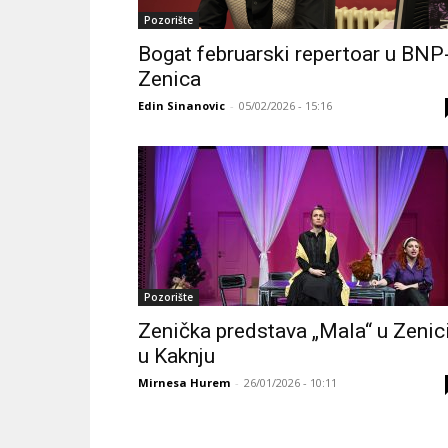
Pozorište
Bogat februarski repertoar u BNP
Zenica
Edin Sinanovic
-
05/02/2026 - 15:16
Pozorište
Zenička predstava „Mala“ u Zenici
u Kaknju
Mirnesa Hurem
-
26/01/2026 - 10:11