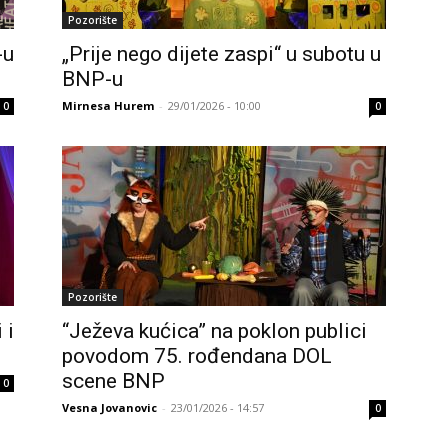
Pozorište
-u
„Prije nego dijete zaspi“ u subotu u
BNP-u
Mirnesa Hurem
-
29/01/2026 - 10:00
0
0
Pozorište
 i
“Ježeva kućica” na poklon publici
povodom 75. rođendana DOL
scene BNP
0
Vesna Jovanovic
-
23/01/2026 - 14:57
0