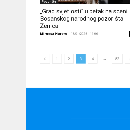
Pozorište
„Grad svjetlosti“ u petak na sceni
Bosanskog narodnog pozorišta
Zenica
Mirnesa Hurem
-
15/01/2026 - 11:06
...
1
2
3
4
82