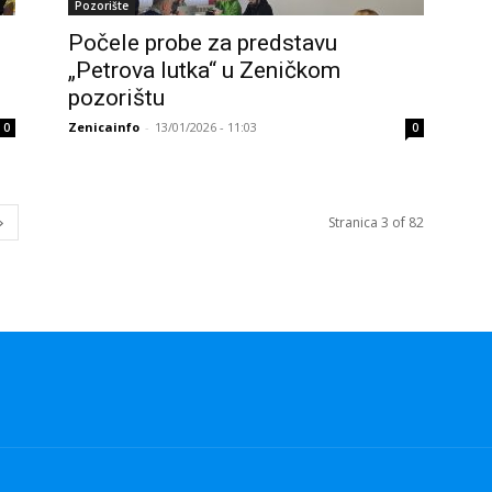
Pozorište
Počele probe za predstavu
„Petrova lutka“ u Zeničkom
pozorištu
Zenicainfo
-
13/01/2026 - 11:03
0
0
Stranica 3 of 82