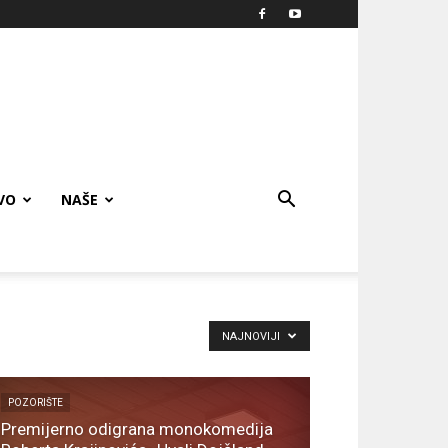
VO
NAŠE
NAJNOVIJI
POZORIŠTE
Premijerno odigrana monokomedija