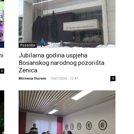
Pozorište
ni
Jubilarna godina uspjeha
Bosanskog narodnog pozorišta
Zenica
0
Mirnesa Hurem
-
15/01/2026 - 12:47
0