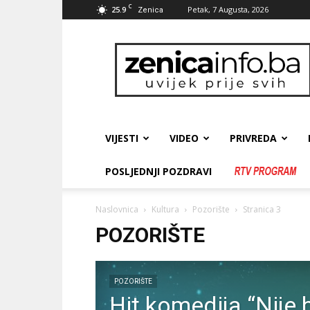
C
25.9
Petak, 7 Augusta, 2026
Zenica
zenicainfo.ba
VIJESTI
VIDEO
PRIVREDA
POSLJEDNJI POZDRAVI
Naslovnica
Kultura
Pozorište
Stranica 3
POZORIŠTE
POZORIŠTE
Hit komedija “Nije b