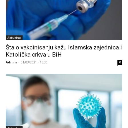
Aktuelno
Šta o vakcinisanju kažu Islamska zajednica i
Katolička crkva u BiH
Admin
-
31/03/2021 - 15:30
0