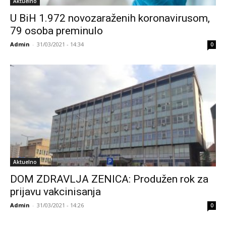
Aktuelno
U BiH 1.972 novozaraženih koronavirusom,
79 osoba preminulo
Admin
-
31/03/2021 - 14:34
0
Aktuelno
DOM ZDRAVLJA ZENICA: Produžen rok za
prijavu vakcinisanja
Admin
-
31/03/2021 - 14:26
0