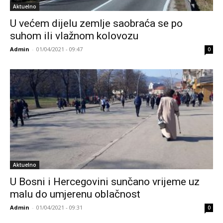
Aktuelno
U većem dijelu zemlje saobraća se po
suhom ili vlažnom kolovozu
Admin
-
01/04/2021 - 09:47
0
Aktuelno
U Bosni i Hercegovini sunčano vrijeme uz
malu do umjerenu oblačnost
Admin
-
01/04/2021 - 09:31
0