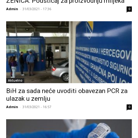
ZENICA: Podsticaj za proizvodnju mlijeka
Admin
-
31/03/2021 - 17:36
0
Aktuelno
BiH za sada neće uvoditi obavezan PCR za
ulazak u zemlju
Admin
-
31/03/2021 - 16:57
0