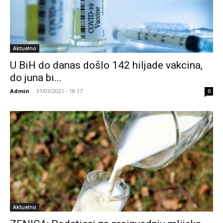
Aktuelno
U BiH do danas došlo 142 hiljade vakcina,
do juna bi...
Admin
-
31/03/2021 - 18:17
0
Aktuelno