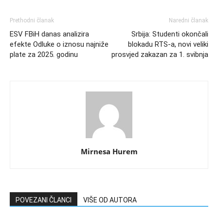
Prethodni članak
Naredni članak
ESV FBiH danas analizira
Srbija: Studenti okončali
efekte Odluke o iznosu najniže
blokadu RTS-a, novi veliki
plate za 2025. godinu
prosvjed zakazan za 1. svibnja
Mirnesa Hurem
POVEZANI ČLANCI
VIŠE OD AUTORA