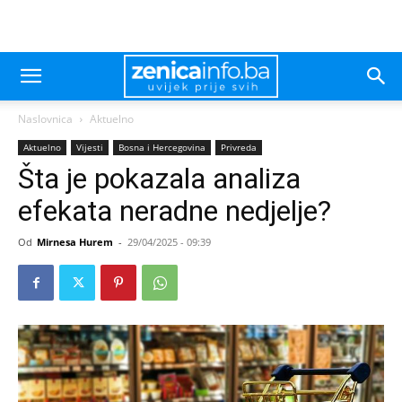
Naslovnica
Aktuelno
Aktuelno
Vijesti
Bosna i Hercegovina
Privreda
Šta je pokazala analiza
efekata neradne nedjelje?
Od
Mirnesa Hurem
-
29/04/2025 - 09:39