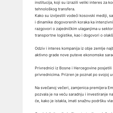
institucija, koji su izrazili veliki interes za
tehnološkog transfera.
Kako su izvijestili vodeći kosovski mediji, s
i dinamike dogovorenih koraka ka intenzivnij
razgovori o zajedničkim ulaganjima u sektor
transportne logistike, kao i dogovori o ola
Odziv i interes kompanija iz obje zemlje naj
aktivno grade nove puteve ekonomske sarad
Privrednici iz Bosne i Hercegovine posjetili 
privrednicima. Prizren je poznat po svojoj u
Na svečanoj večeri, zamjenica premijera Emi
pozvala je na veću saradnju i investiranje 
će, kako je istakla, imati snažnu podršku vlas