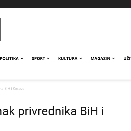
POLITIKA
SPORT
KULTURA
MAGAZIN
UŽ
ika BiH i Kosova
nak privrednika BiH i