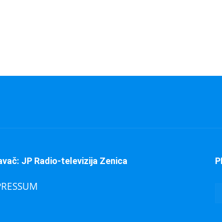
avač: JP Radio-televizija Zenica
P
PRESSUM