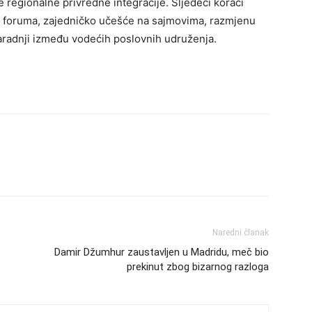
nje regionalne privredne integracije. Sljedeći koraci
ih foruma, zajedničko učešće na sajmovima, razmjenu
aradnji između vodećih poslovnih udruženja.
Naredni članak
Damir Džumhur zaustavljen u Madridu, meč bio
prekinut zbog bizarnog razloga