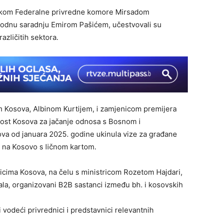
nikom Federalne privredne komore Mirsadom
odnu saradnju Emirom Pašićem, učestvovali su
azličitih sektora.
m Kosova, Albinom Kurtijem, i zamjenicom premijera
jenost Kosova za jačanje odnosa s Bosnom i
ova od januara 2025. godine ukinula vize za građane
 na Kosovo s ličnom kartom.
nicima Kosova, na čelu s ministricom Rozetom Hajdari,
jala, organizovani B2B sastanci između bh. i kosovskih
vodeći privrednici i predstavnici relevantnih