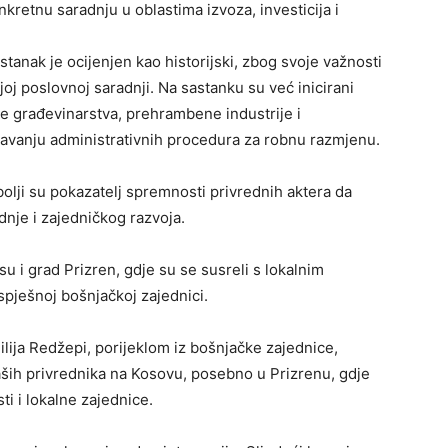
 konkretnu saradnju u oblastima izvoza, investicija i
astanak je ocijenjen kao historijski, zbog svoje važnosti
oj poslovnoj saradnji. Na sastanku su već inicirani
e građevinarstva, prehrambene industrije i
kšavanju administrativnih procedura za robnu razmjenu.
bolji su pokazatelj spremnosti privrednih aktera da
nje i zajedničkog razvoja.
su i grad Prizren, gdje su se susreli s lokalnim
spješnoj bošnjačkoj zajednici.
lija Redžepi, porijeklom iz bošnjačke zajednice,
naših privrednika na Kosovu, posebno u Prizrenu, gdje
ti i lokalne zajednice.