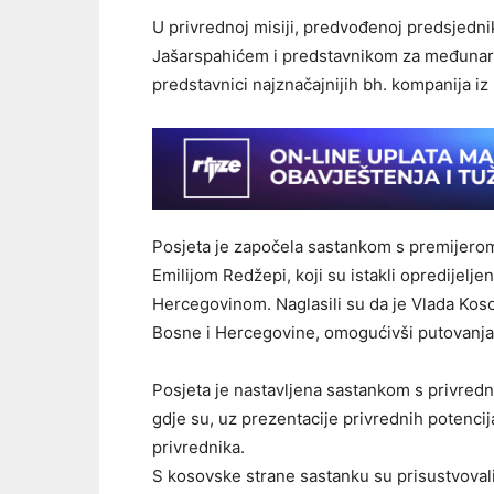
U privrednoj misiji, predvođenoj predsjed
Jašarspahićem i predstavnikom za međunar
predstavnici najznačajnijih bh. kompanija iz r
Posjeta je započela sastankom s premijero
Emilijom Redžepi, koji su istakli opredijel
Hercegovinom. Naglasili su da je Vlada Kos
Bosne i Hercegovine, omogućivši putovanja
Posjeta je nastavljena sastankom s privred
gdje su, uz prezentacije privrednih potenci
privrednika.
S kosovske strane sastanku su prisustvovali 