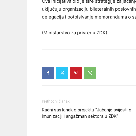
Ova inicijativa dio je šire strategije za jača
uključuju organizaciju bilateralnih poslovn
delegacija i potpisivanje memoranduma o s
(Ministarstvo za privredu ZDK)
Prethodni članak
Radni sastanak o projektu “Jačanje svijesti o
imunizaciji i angažman sektora u ZDK”