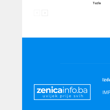
Tuzla
Izd
IM