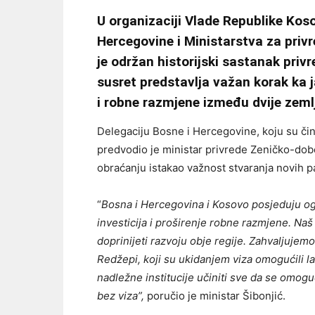
U organizaciji Vlade Republike Kos
Hercegovine i Ministarstva za priv
je održan historijski sastanak priv
susret predstavlja važan korak ka 
i robne razmjene između dvije zeml
Delegaciju Bosne i Hercegovine, koju su čin
predvodio je ministar privrede Zeničko-dobo
obraćanju istakao važnost stvaranja novih p
“
Bosna i Hercegovina i Kosovo posjeduju og
investicija i proširenje robne razmjene. Naš 
doprinijeti razvoju obje regije. Zahvaljujemo
Redžepi, koji su ukidanjem viza omogućili 
nadležne institucije učiniti sve da se omo
bez viza”,
poručio je ministar Šibonjić.