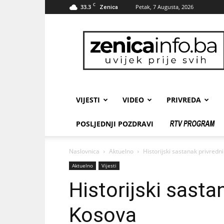
C
33.3
Petak, 7 Augusta, 2026
Zenica
zenicainfo.ba
VIJESTI
VIDEO
PRIVREDA
POSLJEDNJI POZDRAVI
Naslovnica
Aktuelno
Historijski sastanak privredn
Aktuelno
Vijesti
Historijski sasta
Kosova