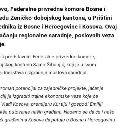
ovo, Federalne privredne komore Bosne i
redu Zeničko-dobojskog kantona, u Prištini
rednika iz Bosne i Hercegovine i Kosova. Ovaj
jačanju regionalne saradnje, poslovnih veza
je.
ili predstavnici Federalne privredne komore,
jskog kantona Samir Šibonjić, koji je u svom
artnerstava i izgradnje mostova saradnje.
roman potencijal za zajedničke projekte, jačanje
cilj je izgraditi trajne ekonomske veze koje će
 Vladi Kosova, premijeru Kurtiju i gospođi Emiliji
lakše putovanje naših građana. Nadamo se da će i naše
gući građanima Kosova da putuju u Bosnu i Hercegovinu