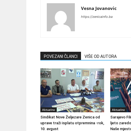
Vesna Jovanovic
https://zenicainfo.ba
POVEZANI ČLANCI
VIŠE OD AUTORA
Aktuelno
Aktuelno
Sindikat Nove Željezare Zenica od
Sarajevo Fil
uprave traži isplatu otpremnina -rok,
ljeto zared
10. avgust
Naše mjesto