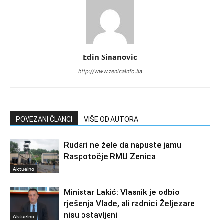
Edin Sinanovic
http://www.zenicainfo.ba
POVEZANI ČLANCI
VIŠE OD AUTORA
Rudari ne žele da napuste jamu
Raspotočje RMU Zenica
Aktuelno
Ministar Lakić: Vlasnik je odbio
rješenja Vlade, ali radnici Željezare
nisu ostavljeni
Aktuelno