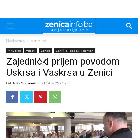
Naslovnica
Aktuelno
Aktuelno
Vijesti
Zenica
Zeničko - dobojski kanton
Zajednički prijem povodom
Uskrsa i Vaskrsa u Zenici
Od
Edin Sinanovic
-
21/04/2025 - 15:59