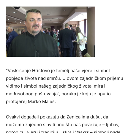
“Vaskrsenje Hristovo je temelj naše vjere i simbol
pobjede života nad smrću. U ovom zajedničkom prijemu
vidimo i simbol našeg zajedničkog života, mira i
međusobnog poštovanja”, poruka je koju je uputio
protojerej Marko Maleš.
Ovakvi događaji pokazuju da Zenica ima dušu, da
možemo zajedno slaviti ono što nas povezuje – ljubav,
porodicu, vjeru i tradiciju.Uskrs i Vaskrs – simboli nade,