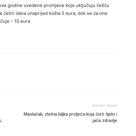
 su ove godine uvedene promjene koje uključuju češću
je četiri dana unaprijed košta 5 eura, dok se za one
čuje – 10 eura.
Naredni članak
Maslačak, zlatna biljka proljeća koja čisti tijelo i
u
jača zdravlje