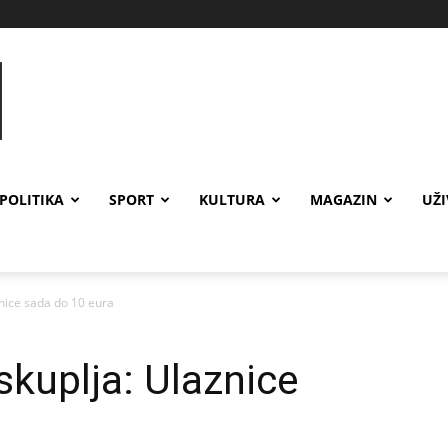
POLITIKA
SPORT
KULTURA
MAGAZIN
UŽ
znice sada do 10 eura
skuplja: Ulaznice