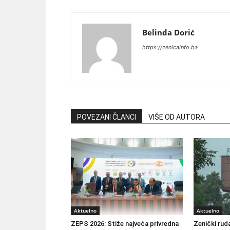
Belinda Dorić
https://zenicainfo.ba
POVEZANI ČLANCI
VIŠE OD AUTORA
Aktuelno
Aktuelno
ZEPS 2026: Stiže najveća privredna
Zenički ruda