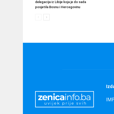
delegacija iz Libije koja je do sada
posjetila Bosnu i Hercegovinu
Izd
IM