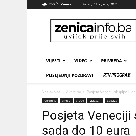
C
25.9
Petak, 7 Augusta, 2026
Zenica
zenicainfo.ba
VIJESTI
VIDEO
PRIVREDA
POSLJEDNJI POZDRAVI
Naslovnica
Aktuelno
Posjeta Veneciji skuplja: Ula
Aktuelno
Vijesti
Video
Magazin
Zabava
Posjeta Veneciji 
sada do 10 eura