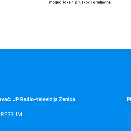
mogući lokalni pljuskovi i grmljavina
avač: JP Radio-televizija Zenica
P
PRESSUM