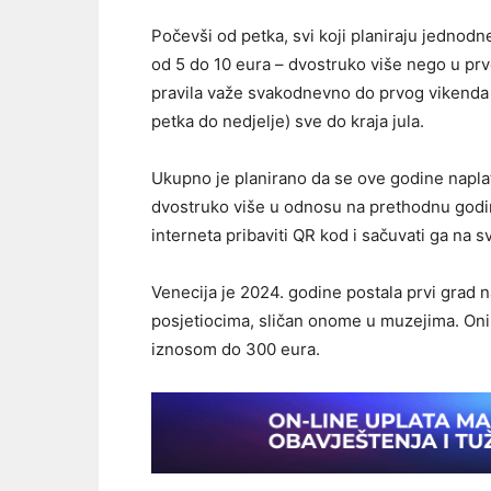
Počevši od petka, svi koji planiraju jednodne
od 5 do 10 eura – dvostruko više nego u prv
pravila važe svakodnevno do prvog vikenda u
petka do nedjelje) sve do kraja jula.
Ukupno je planirano da se ove godine napla
dvostruko više u odnosu na prethodnu godin
interneta pribaviti QR kod i sačuvati ga na
Venecija je 2024. godine postala prvi grad n
posjetiocima, sličan onome u muzejima. Oni 
iznosom do 300 eura.