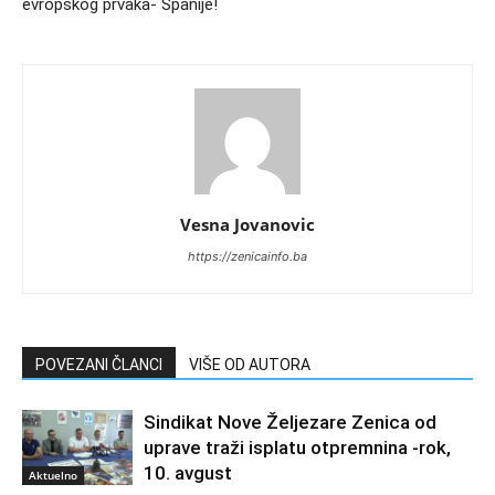
evropskog prvaka- Španije!
Vesna Jovanovic
https://zenicainfo.ba
POVEZANI ČLANCI
VIŠE OD AUTORA
Sindikat Nove Željezare Zenica od
uprave traži isplatu otpremnina -rok,
10. avgust
Aktuelno