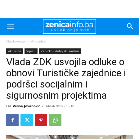
Naslovnica
Aktuelno
Aktuelno
Vijesti
Zeničko - dobojski kanton
Vlada ZDK usvojila odluke o
obnovi Turističke zajednice i
podršci socijalnim i
sigurnosnim projektima
Od
Vesna Jovanovic
-
14/04/2025 - 15:10