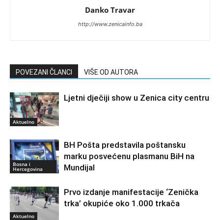
Danko Travar
http://www.zenicainfo.ba
POVEZANI ČLANCI
VIŠE OD AUTORA
Ljetni dječiji show u Zenica city centru
Aktuelno
BH Pošta predstavila poštansku
marku posvećenu plasmanu BiH na
Bosna i
Mundijal
Hercegovina
Prvo izdanje manifestacije ‘Zenička
trka’ okupiće oko 1.000 trkača
Aktuelno