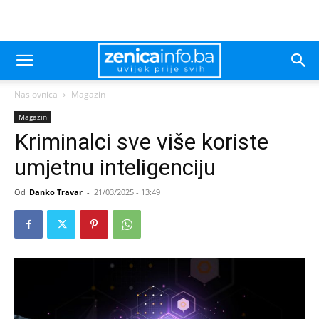
Naslovnica
Magazin
Magazin
Kriminalci sve više koriste
umjetnu inteligenciju
Od
Danko Travar
-
21/03/2025 - 13:49