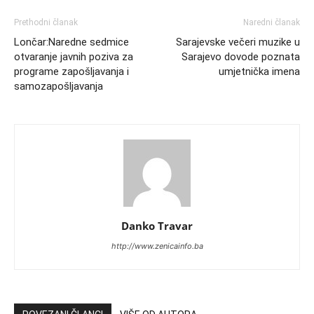
Prethodni članak
Naredni članak
Lončar:Naredne sedmice
Sarajevske večeri muzike u
otvaranje javnih poziva za
Sarajevo dovode poznata
programe zapošljavanja i
umjetnička imena
samozapošljavanja
Danko Travar
http://www.zenicainfo.ba