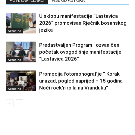
POVEZANI ČLANCI
VIŠE OD AUTORA
U sklopu manifestacije “Lastavica
2026” promovisan Rječnik bosanskog
jezika
Aktuelno
Predastvaljen Program i ozvaničen
početak ovogodišnje manifestacije
“Lastavica 2026”
Aktuelno
Promocija fotomonografije ” Korak
unazad, pogled naprijed – 15 godina
Noći rock'n'rolla na Vranduku”
Aktuelno