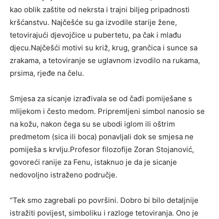
kao oblik zaštite od nekrsta i trajni biljeg pripadnosti
kršćanstvu. Najčešće su ga izvodile starije žene,
tetovirajući djevojčice u pubertetu, pa čak i mlađu
djecu.Najčešći motivi su križ, krug, grančica i sunce sa
zrakama, a tetoviranje se uglavnom izvodilo na rukama,
prsima, rjeđe na čelu.
Smjesa za sicanje izrađivala se od čađi pomiješane s
mlijekom i često medom. Pripremljeni simbol nanosio se
na kožu, nakon čega su se ubodi iglom ili oštrim
predmetom (sica ili boca) ponavljali dok se smjesa ne
pomiješa s krvlju.Profesor filozofije Zoran Stojanović,
govoreći ranije za Fenu, istaknuo je da je sicanje
nedovoljno istraženo područje.
“Tek smo zagrebali po površini. Dobro bi bilo detaljnije
istražiti povijest, simboliku i razloge tetoviranja. Ono je