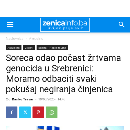
Naslovnica
Aktuelno
Aktuelno
Vijesti
Bosna i Hercegovina
Soreca odao počast žrtvama
genocida u Srebrenici:
Moramo odbaciti svaki
pokušaj negiranja činjenica
Od
Danko Travar
-
19/03/2025 - 14:48