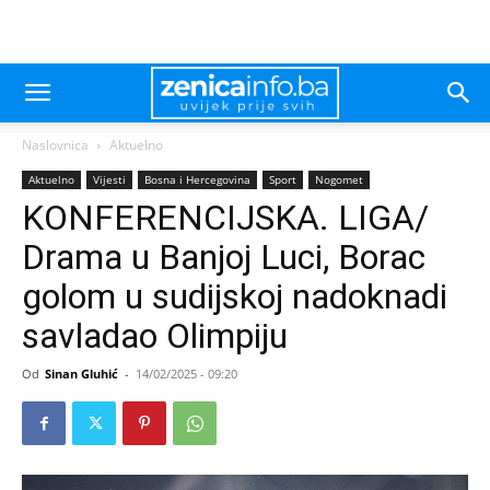
Naslovnica
Aktuelno
Aktuelno
Vijesti
Bosna i Hercegovina
Sport
Nogomet
KONFERENCIJSKA. LIGA/
Drama u Banjoj Luci, Borac
golom u sudijskoj nadoknadi
savladao Olimpiju
Od
Sinan Gluhić
-
14/02/2025 - 09:20