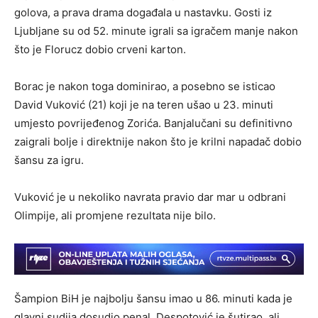
golova, a prava drama događala u nastavku. Gosti iz
Ljubljane su od 52. minute igrali sa igračem manje nakon
što je Florucz dobio crveni karton.
Borac je nakon toga dominirao, a posebno se isticao
David Vuković (21) koji je na teren ušao u 23. minuti
umjesto povrijeđenog Zorića. Banjalučani su definitivno
zaigrali bolje i direktnije nakon što je krilni napadač dobio
šansu za igru.
Vuković je u nekoliko navrata pravio dar mar u odbrani
Olimpije, ali promjene rezultata nije bilo.
Šampion BiH je najbolju šansu imao u 86. minuti kada je
glavni sudija dosudio penal. Despotović je šutirao, ali