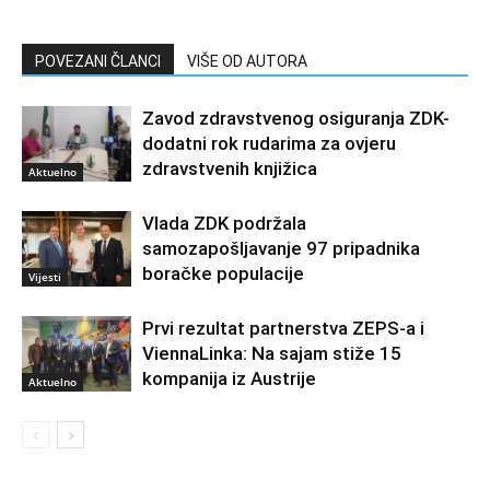
POVEZANI ČLANCI
VIŠE OD AUTORA
Zavod zdravstvenog osiguranja ZDK-
dodatni rok rudarima za ovjeru
zdravstvenih knjižica
Aktuelno
Vlada ZDK podržala
samozapošljavanje 97 pripadnika
boračke populacije
Vijesti
Prvi rezultat partnerstva ZEPS-a i
ViennaLinka: Na sajam stiže 15
kompanija iz Austrije
Aktuelno