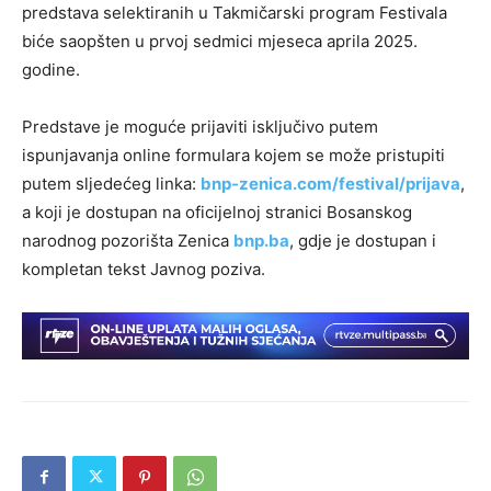
predstava selektiranih u Takmičarski program Festivala
biće saopšten u prvoj sedmici mjeseca aprila 2025.
godine.
Predstave je moguće prijaviti isključivo putem
ispunjavanja online formulara kojem se može pristupiti
putem sljedećeg linka:
bnp-zenica.com/festival/prijava
,
a koji je dostupan na oficijelnoj stranici Bosanskog
narodnog pozorišta Zenica
bnp.ba
, gdje je dostupan i
kompletan tekst Javnog poziva.