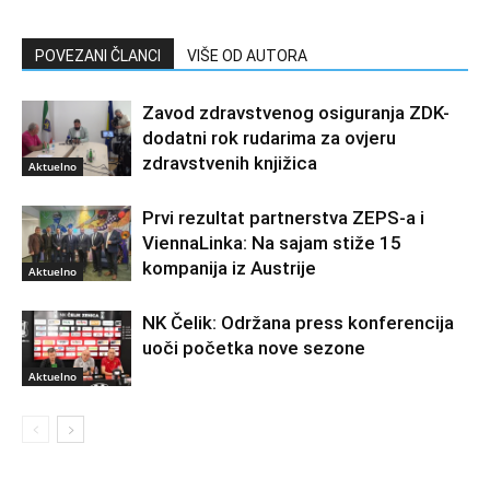
POVEZANI ČLANCI
VIŠE OD AUTORA
Zavod zdravstvenog osiguranja ZDK-
dodatni rok rudarima za ovjeru
zdravstvenih knjižica
Aktuelno
Prvi rezultat partnerstva ZEPS-a i
ViennaLinka: Na sajam stiže 15
kompanija iz Austrije
Aktuelno
NK Čelik: Održana press konferencija
uoči početka nove sezone
Aktuelno