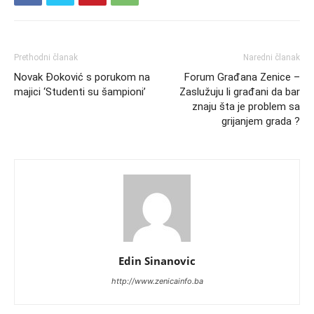
Prethodni članak
Naredni članak
Novak Đoković s porukom na
Forum Građana Zenice –
majici ‘Studenti su šampioni’
Zaslužuju li građani da bar
znaju šta je problem sa
grijanjem grada ?
Edin Sinanovic
http://www.zenicainfo.ba