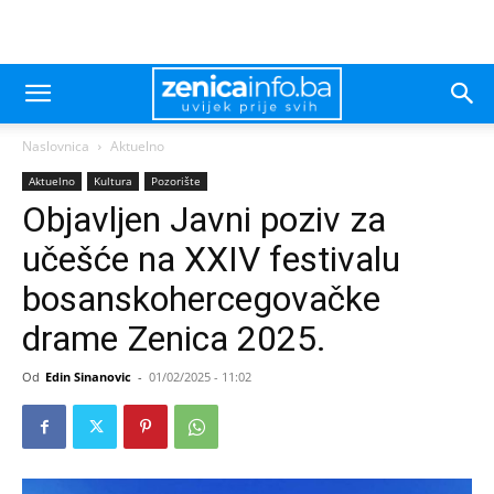
Naslovnica
Aktuelno
Aktuelno
Kultura
Pozorište
Objavljen Javni poziv za
učešće na XXIV festivalu
bosanskohercegovačke
drame Zenica 2025.
Od
Edin Sinanovic
-
01/02/2025 - 11:02