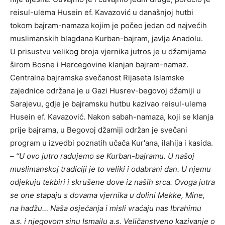
reisul-ulema Husein ef. Kavazović u današnjoj hutbi
tokom bajram-namaza kojim je počeo jedan od najvećih
muslimanskih blagdana Kurban-bajram, javlja Anadolu.
U prisustvu velikog broja vjernika jutros je u džamijama
širom Bosne i Hercegovine klanjan bajram-namaz.
Centralna bajramska svečanost Rijaseta Islamske
zajednice održana je u Gazi Husrev-begovoj džamiji u
Sarajevu, gdje je bajramsku hutbu kazivao reisul-ulema
Husein ef. Kavazović. Nakon sabah-namaza, koji se klanja
prije bajrama, u Begovoj džamiji održan je svečani
program u izvedbi poznatih učača Kur'ana, ilahija i kasida.
– “U ovo jutro radujemo se Kurban-bajramu. U našoj
muslimanskoj tradiciji je to veliki i odabrani dan. U njemu
odjekuju tekbiri i skrušene dove iz naših srca. Ovoga jutra
se one stapaju s dovama vjernika u dolini Mekke, Mine,
na hadžu… Naša osjećanja i misli vraćaju nas Ibrahimu
a.s. i njegovom sinu Ismailu a.s. Veličanstveno kazivanje o