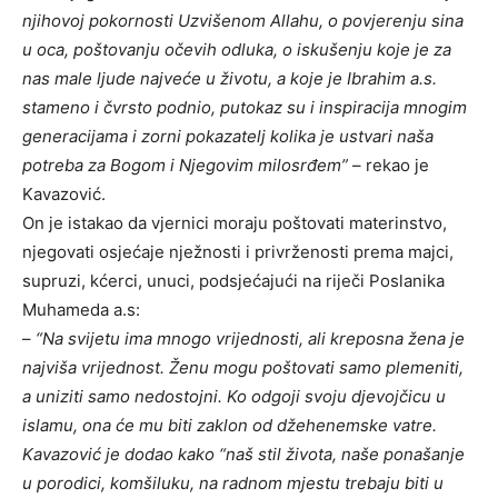
njihovoj pokornosti Uzvišenom Allahu, o povjerenju sina
u oca, poštovanju očevih odluka, o iskušenju koje je za
nas male ljude najveće u životu, a koje je Ibrahim a.s.
stameno i čvrsto podnio, putokaz su i inspiracija mnogim
generacijama i zorni pokazatelj kolika je ustvari naša
potreba za Bogom i Njegovim milosrđem”
– rekao je
Kavazović.
On je istakao da vjernici moraju poštovati materinstvo,
njegovati osjećaje nježnosti i privrženosti prema majci,
supruzi, kćerci, unuci, podsjećajući na riječi Poslanika
Muhameda a.s:
–
“Na svijetu ima mnogo vrijednosti, ali kreposna žena je
najviša vrijednost. Ženu mogu poštovati samo plemeniti,
a uniziti samo nedostojni. Ko odgoji svoju djevojčicu u
islamu, ona će mu biti zaklon od džehenemske vatre.
Kavazović je dodao kako “naš stil života, naše ponašanje
u porodici, komšiluku, na radnom mjestu trebaju biti u