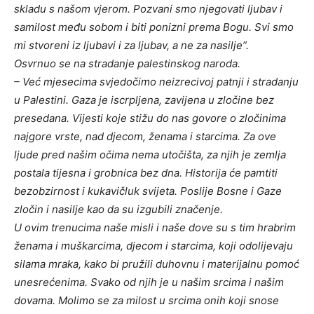
skladu s našom vjerom. Pozvani smo njegovati ljubav i
samilost među sobom i biti ponizni prema Bogu. Svi smo
mi stvoreni iz ljubavi i za ljubav, a ne za nasilje”.
Osvrnuo se na stradanje palestinskog naroda.
– Već mjesecima svjedočimo neizrecivoj patnji i stradanju
u Palestini. Gaza je iscrpljena, zavijena u zločine bez
presedana. Vijesti koje stižu do nas govore o zločinima
najgore vrste, nad djecom, ženama i starcima. Za ove
ljude pred našim očima nema utočišta, za njih je zemlja
postala tijesna i grobnica bez dna. Historija će pamtiti
bezobzirnost i kukavičluk svijeta. Poslije Bosne i Gaze
zločin i nasilje kao da su izgubili značenje.
U ovim trenucima naše misli i naše dove su s tim hrabrim
ženama i muškarcima, djecom i starcima, koji odolijevaju
silama mraka, kako bi pružili duhovnu i materijalnu pomoć
unesrećenima. Svako od njih je u našim srcima i našim
dovama. Molimo se za milost u srcima onih koji snose