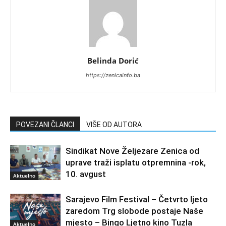
Belinda Dorić
https://zenicainfo.ba
POVEZANI ČLANCI
VIŠE OD AUTORA
Sindikat Nove Željezare Zenica od
uprave traži isplatu otpremnina -rok,
10. avgust
Aktuelno
Sarajevo Film Festival – Četvrto ljeto
zaredom Trg slobode postaje Naše
mjesto – Bingo Ljetno kino Tuzla
Aktuelno