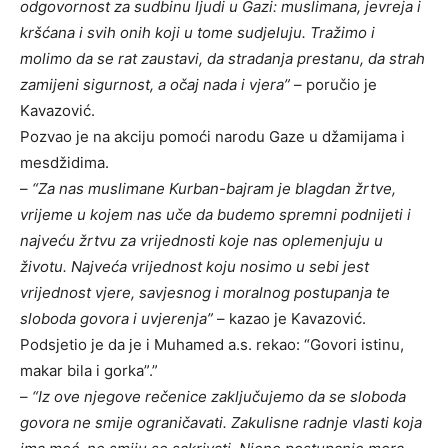
odgovornost za sudbinu ljudi u Gazi: muslimana, jevreja i
kršćana i svih onih koji u tome sudjeluju. Tražimo i
molimo da se rat zaustavi, da stradanja prestanu, da strah
zamijeni sigurnost, a očaj nada i vjera”
– poručio je
Kavazović.
Pozvao je na akciju pomoći narodu Gaze u džamijama i
mesdžidima.
–
“Za nas muslimane Kurban-bajram je blagdan žrtve,
vrijeme u kojem nas uče da budemo spremni podnijeti i
najveću žrtvu za vrijednosti koje nas oplemenjuju u
životu. Najveća vrijednost koju nosimo u sebi jest
vrijednost vjere, savjesnog i moralnog postupanja te
sloboda govora i uvjerenja”
– kazao je Kavazović.
Podsjetio je da je i Muhamed a.s. rekao: “Govori istinu,
makar bila i gorka”.”
–
“Iz ove njegove rečenice zaključujemo da se sloboda
govora ne smije ograničavati. Zakulisne radnje vlasti koja