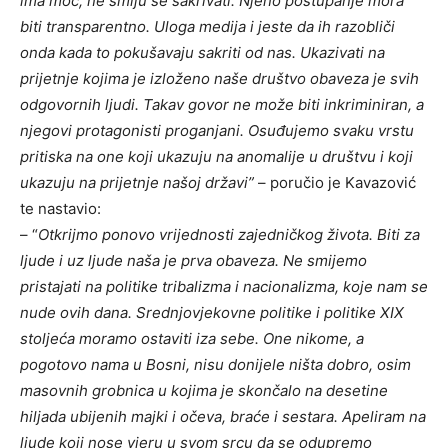
ima moć, ne smiju se sakrivati. Njeno postupanje mora
biti transparentno. Uloga medija i jeste da ih razobliči
onda kada to pokušavaju sakriti od nas. Ukazivati na
prijetnje kojima je izloženo naše društvo obaveza je svih
odgovornih ljudi. Takav govor ne može biti inkriminiran, a
njegovi protagonisti proganjani. Osuđujemo svaku vrstu
pritiska na one koji ukazuju na anomalije u društvu i koji
ukazuju na prijetnje našoj državi”
– poručio je Kavazović
te nastavio:
– “
Otkrijmo ponovo vrijednosti zajedničkog života. Biti za
ljude i uz ljude naša je prva obaveza. Ne smijemo
pristajati na politike tribalizma i nacionalizma, koje nam se
nude ovih dana. Srednjovjekovne politike i politike XIX
stoljeća moramo ostaviti iza sebe. One nikome, a
pogotovo nama u Bosni, nisu donijele ništa dobro, osim
masovnih grobnica u kojima je skončalo na desetine
hiljada ubijenih majki i očeva, braće i sestara. Apeliram na
ljude koji nose vjeru u svom srcu da se odupremo