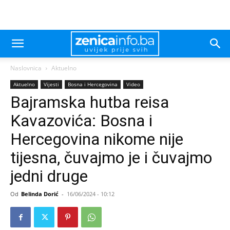
Naslovnica
Aktuelno
Aktuelno
Vijesti
Bosna i Hercegovina
Video
Bajramska hutba reisa
Kavazovića: Bosna i
Hercegovina nikome nije
tijesna, čuvajmo je i čuvajmo
jedni druge
Od
Belinda Dorić
-
16/06/2024 - 10:12