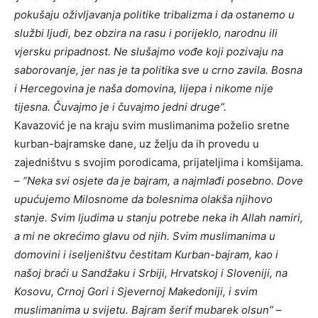
pokušaju oživljavanja politike tribalizma i da ostanemo u
službi ljudi, bez obzira na rasu i porijeklo, narodnu ili
vjersku pripadnost. Ne slušajmo vođe koji pozivaju na
saborovanje, jer nas je ta politika sve u crno zavila. Bosna
i Hercegovina je naša domovina, lijepa i nikome nije
tijesna. Čuvajmo je i čuvajmo jedni druge”.
Kavazović je na kraju svim muslimanima poželio sretne
kurban-bajramske dane, uz želju da ih provedu u
zajedništvu s svojim porodicama, prijateljima i komšijama.
–
“Neka svi osjete da je bajram, a najmlađi posebno. Dove
upućujemo Milosnome da bolesnima olakša njihovo
stanje. Svim ljudima u stanju potrebe neka ih Allah namiri,
a mi ne okrećimo glavu od njih. Svim muslimanima u
domovini i iseljeništvu čestitam Kurban-bajram, kao i
našoj braći u Sandžaku i Srbiji, Hrvatskoj i Sloveniji, na
Kosovu, Crnoj Gori i Sjevernoj Makedoniji, i svim
muslimanima u svijetu. Bajram šerif mubarek olsun”
–