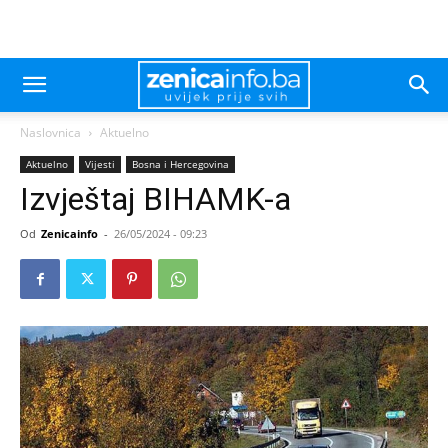
Naslovnica
Aktuelno
Aktuelno
Vijesti
Bosna i Hercegovina
Izvještaj BIHAMK-a
Od
Zenicainfo
-
26/05/2024 - 09:23