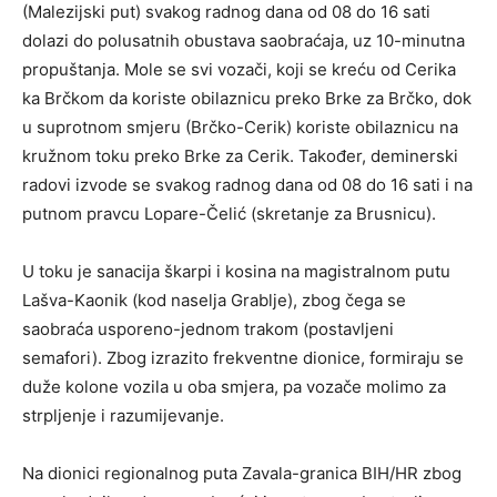
(Malezijski put) svakog radnog dana od 08 do 16 sati
dolazi do polusatnih obustava saobraćaja, uz 10-minutna
propuštanja. Mole se svi vozači, koji se kreću od Cerika
ka Brčkom da koriste obilaznicu preko Brke za Brčko, dok
u suprotnom smjeru (Brčko-Cerik) koriste obilaznicu na
kružnom toku preko Brke za Cerik. Također, deminerski
radovi izvode se svakog radnog dana od 08 do 16 sati i na
putnom pravcu Lopare-Čelić (skretanje za Brusnicu).
U toku je sanacija škarpi i kosina na magistralnom putu
Lašva-Kaonik (kod naselja Grablje), zbog čega se
saobraća usporeno-jednom trakom (postavljeni
semafori). Zbog izrazito frekventne dionice, formiraju se
duže kolone vozila u oba smjera, pa vozače molimo za
strpljenje i razumijevanje.
Na dionici regionalnog puta Zavala-granica BIH/HR zbog