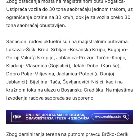
Zbog oštećenja mosta na magistralnom putu Rogatica-
Ustiprača vozila do 30 tona saobraćaju jednom trakom, uz
ograničenje brzine na 30 km/h, dok je za vozila preko 30
tona saobraćaj obustavljen.
Sanacioni radovi aktuelni su i na magistralnim putevima:
Lukavac-Šićki Brod, Srbljani-Bosanska Krupa, Bugojno-
Gornji Vakuf/Uskoplje, Jablanica-Prozor, Tarčin-Konjic,
Kladanj- Vlasenica (Gojsalići), Jelah-Doboj (Karuše),
Dobro Polje-Miljevina, Jablanica-Potoci (u Donjoj
Jablanici), Bijeljina-Rača, Čevljanovići-Nišići, kao i na
kružnom toku na ulazu u Bosansku Gradišku. Na mjestima
izvođenja radova saobraća se usporeno.
Zbog deminiranja terena na putnom pravcu Brčko-Cerik