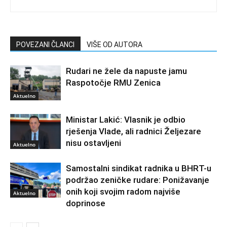
POVEZANI ČLANCI
VIŠE OD AUTORA
Rudari ne žele da napuste jamu
Raspotočje RMU Zenica
Aktuelno
Ministar Lakić: Vlasnik je odbio
rješenja Vlade, ali radnici Željezare
nisu ostavljeni
Aktuelno
Samostalni sindikat radnika u BHRT-u
podržao zeničke rudare: Ponižavanje
onih koji svojim radom najviše
Aktuelno
doprinose