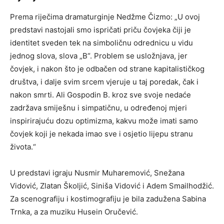
Prema riječima dramaturginje Nedžme Čizmo: „U ovoj
predstavi nastojali smo ispričati priču čovjeka čiji je
identitet sveden tek na simboličnu odrednicu u vidu
jednog slova, slova „B“. Problem se usložnjava, jer
čovjek, i nakon što je odbačen od strane kapitalističkog
društva, i dalje svim srcem vjeruje u taj poredak, čak i
nakon smrti. Ali Gospodin B. kroz sve svoje nedaće
zadržava smiješnu i simpatičnu, u određenoj mjeri
inspirirajuću dozu optimizma, kakvu može imati samo
čovjek koji je nekada imao sve i osjetio lijepu stranu
života.“
U predstavi igraju Nusmir Muharemović, Snežana
Vidović, Zlatan Školjić, Siniša Vidović i Adem Smailhodžić.
Za scenografiju i kostimografiju je bila zadužena Sabina
Trnka, a za muziku Husein Oručević.