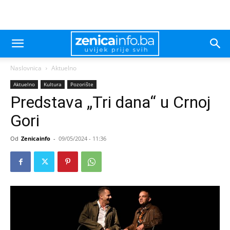
Naslovnica
Aktuelno
Aktuelno
Kultura
Pozorište
Predstava „Tri dana“ u Crnoj
Gori
Od
Zenicainfo
-
09/05/2024 - 11:36