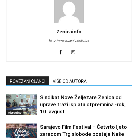
Zenicainfo
http://www.zenicainfo.ba
POVEZANI ČLANCI
VIŠE OD AUTORA
Sindikat Nove Željezare Zenica od
uprave traži isplatu otpremnina -rok,
10. avgust
Aktuelno
Sarajevo Film Festival – Četvrto ljeto
zaredom Trg slobode postaje Naše