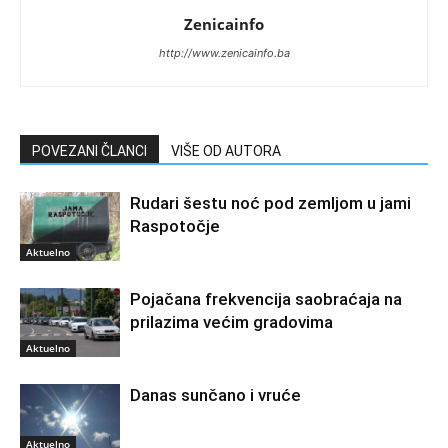
Zenicainfo
http://www.zenicainfo.ba
POVEZANI ČLANCI
VIŠE OD AUTORA
Rudari šestu noć pod zemljom u jami
Raspotočje
Aktuelno
Pojačana frekvencija saobraćaja na
prilazima većim gradovima
Aktuelno
Danas sunčano i vruće
Aktuelno