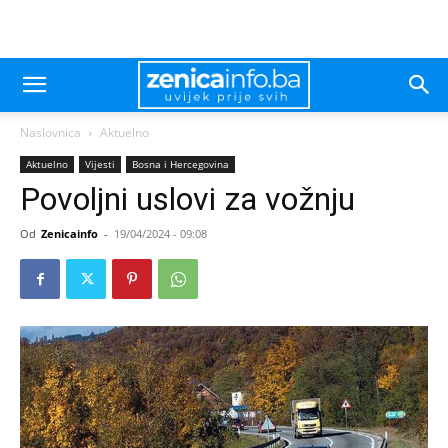
Naslovnica
Aktuelno
Aktuelno
Vijesti
Bosna i Hercegovina
Povoljni uslovi za vožnju
Od
Zenicainfo
-
19/04/2024 - 09:08