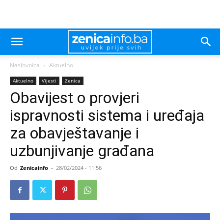
Naslovnica
Aktuelno
Aktuelno
Vijesti
Zenica
Obavijest o provjeri
ispravnosti sistema i uređaja
za obavještavanje i
uzbunjivanje građana
Od
Zenicainfo
-
28/02/2024 - 11:56