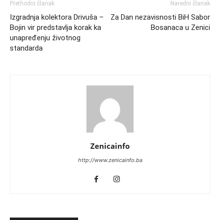
Prethodni članak
Naredni članak
Izgradnja kolektora Drivuša –
Za Dan nezavisnosti BiH Sabor
Bojin vir predstavlja korak ka
Bosanaca u Zenici
unapređenju životnog
standarda
Zenicainfo
http://www.zenicainfo.ba