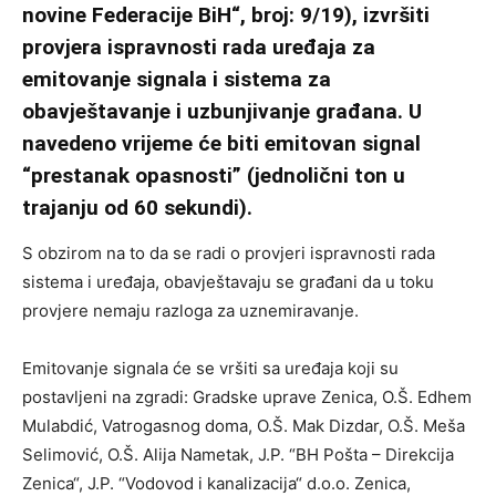
novine Federacije BiH“, broj: 9/19), izvršiti
provjera ispravnosti rada uređaja za
emitovanje signala i sistema za
obavještavanje i uzbunjivanje građana. U
navedeno vrijeme će biti emitovan signal
“prestanak opasnosti” (jednolični ton u
trajanju od 60 sekundi).
S obzirom na to da se radi o provjeri ispravnosti rada
sistema i uređaja, obavještavaju se građani da u toku
provjere nemaju razloga za uznemiravanje.
Emitovanje signala će se vršiti sa uređaja koji su
postavljeni na zgradi: Gradske uprave Zenica, O.Š. Edhem
Mulabdić, Vatrogasnog doma, O.Š. Mak Dizdar, O.Š. Meša
Selimović, O.Š. Alija Nametak, J.P. “BH Pošta – Direkcija
Zenica“, J.P. “Vodovod i kanalizacija“ d.o.o. Zenica,