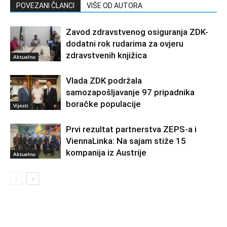
POVEZANI ČLANCI
VIŠE OD AUTORA
Zavod zdravstvenog osiguranja ZDK-
dodatni rok rudarima za ovjeru
zdravstvenih knjižica
Aktuelno
Vlada ZDK podržala
samozapošljavanje 97 pripadnika
boračke populacije
Vijesti
Prvi rezultat partnerstva ZEPS-a i
ViennaLinka: Na sajam stiže 15
kompanija iz Austrije
Aktuelno