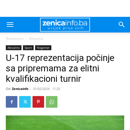
Naslovnica
Aktuelno
Aktuelno
Sport
Nogomet
U-17 reprezentacija počinje
sa pripremama za elitni
kvalifikacioni turnir
Od
Zenicainfo
-
01/02/2024 - 11:25