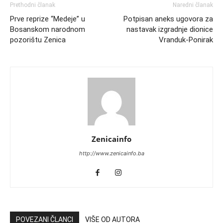
Prethodni članak
Naredni članak
Prve reprize “Medeje” u
Potpisan aneks ugovora za
Bosanskom narodnom
nastavak izgradnje dionice
pozorištu Zenica
Vranduk-Ponirak
Zenicainfo
http://www.zenicainfo.ba
POVEZANI ČLANCI
VIŠE OD AUTORA