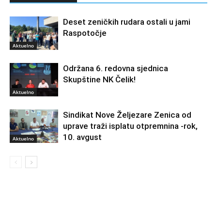
Deset zeničkih rudara ostali u jami
Raspotočje
Aktuelno
Održana 6. redovna sjednica
Skupštine NK Čelik!
Aktuelno
Sindikat Nove Željezare Zenica od
uprave traži isplatu otpremnina -rok,
10. avgust
Aktuelno