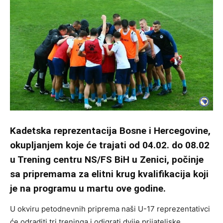
Kadetska reprezentacija Bosne i Hercegovine,
okupljanjem koje će trajati od 04.02. do 08.02
u Trening centru NS/FS BiH u Zenici, počinje
sa pripremama za elitni krug kvalifikacija koji
je na programu u martu ove godine.
U okviru petodnevnih priprema naši U-17 reprezentativci
će odraditi tri treninga i odigrati dvije prijateljske