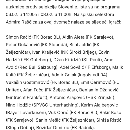
utakmice protiv selekcije Slovenije. Iste su na programu
06.02. u 14:00h i 08.02. u 11:00h. Na spisku selektora
Admira Raščića za ovaj dvomeč nalaze se sljedeći igrači:
Simon Račić (FK Borac BL), Aldin Aleta (FK Sarajevo),
Petar Đukanović (FK Sloboda), Bilal Joldić (FK
Željezničar), Ivan Kraljević (NK Široki Brijeg), Edvin
Hadžić (IFK Goteborg), Džan Kiridžić (St. Pauli), Amel
Avdić (Red Bull Salzburg), Adel Šovšić (IF Elfsborg), Malik
Kolić (FK Željezničar), Admir Gojak (Ingolstadt 04),
Vukašin Gostimirović (FK Borac BL), Emil Ćerimović (FC
United), Afan Fočo (FK Željezničar), Benjamin Džanović
(Eintracht Frankfurt), Antonio Arapović (HŠK Zrinjski),
Nino Hodžić (SPVGG Unterhaching), Kerim Alajbegović
(Bayer Leverkusen), Vuk Ćorić (FK Borac BL), Bakir Koso
(FK Sarajevo), Sanin Mešić (FK Željezničar), Siniša Ristić
(Sloga Doboj), Božidar Dimitrić (FK Radnik).