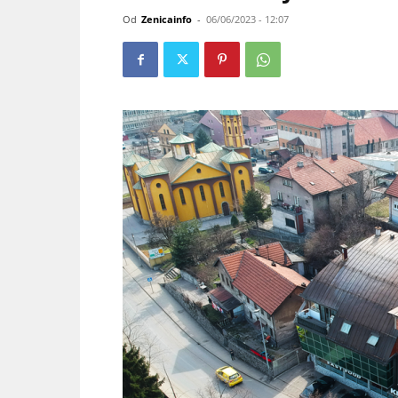
Od
Zenicainfo
-
06/06/2023 - 12:07