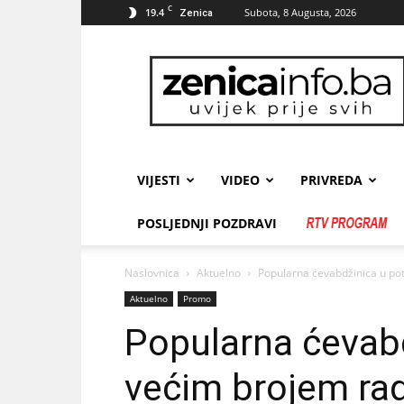
C
19.4
Subota, 8 Augusta, 2026
Zenica
zenicainfo.ba
VIJESTI
VIDEO
PRIVREDA
POSLJEDNJI POZDRAVI
Naslovnica
Aktuelno
Popularna ćevabdžinica u pot
Aktuelno
Promo
Popularna ćevabd
većim brojem ra