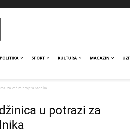
POLITIKA
SPORT
KULTURA
MAGAZIN
UŽ
razi za većim brojem radnika
žinica u potrazi za
dnika