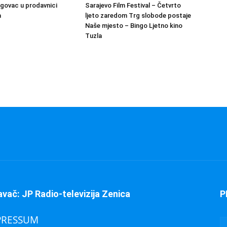
govac u prodavnici
Sarajevo Film Festival – Četvrto
a
ljeto zaredom Trg slobode postaje
Naše mjesto – Bingo Ljetno kino
Tuzla
avač: JP Radio-televizija Zenica
P
PRESSUM