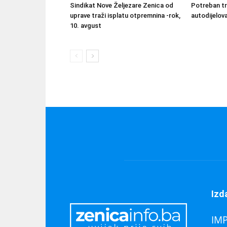
Sindikat Nove Željezare Zenica od
Potreban tr
uprave traži isplatu otpremnina -rok,
autodijelov
10. avgust
Izd
IM