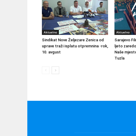
Aktuelno
Aktuelno
Sindikat Nove Željezare Zenica od
Sarajevo Fil
uprave traži isplatu otpremnina -rok,
ljeto zared
10. avgust
Naše mjesto
Tuzla