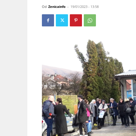
Od
Zenicainfo
-
19/01/2023 - 13:58