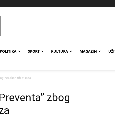
POLITIKA
SPORT
KULTURA
MAGAZIN
UŽ
bog nezakonitih otkaza
“Preventa” zbog
za