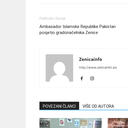
Prethodni članak
Ambasador Islamske Republike Pakistan
posjetio gradonačelnika Zenice
Zenicainfo
http://www.zenicainfo.ba
POVEZANI ČLANCI
VIŠE OD AUTORA