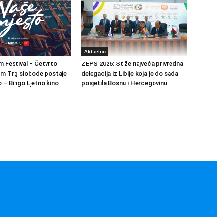
Aktuelno
m Festival – Četvrto
ZEPS 2026: Stiže najveća privredna
om Trg slobode postaje
delegacija iz Libije koja je do sada
 – Bingo Ljetno kino
posjetila Bosnu i Hercegovinu