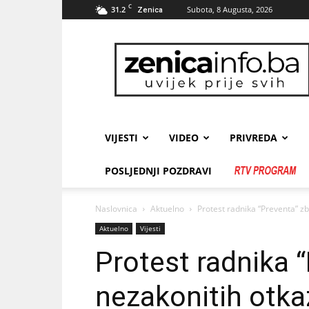
C
31.2
Subota, 8 Augusta, 2026
Zenica
zenicainfo.ba
VIJESTI
VIDEO
PRIVREDA
POSLJEDNJI POZDRAVI
Naslovnica
Aktuelno
Protest radnika “Preventa” z
Aktuelno
Vijesti
Protest radnika 
nezakonitih otka