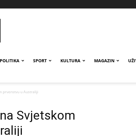
POLITIKA
SPORT
KULTURA
MAGAZIN
UŽ
 prvenstvu u Australiji
 na Svjetskom
aliji