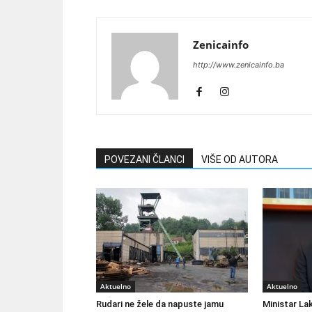
Zenicainfo
http://www.zenicainfo.ba
POVEZANI ČLANCI
VIŠE OD AUTORA
Aktuelno
Aktuelno
Rudari ne žele da napuste jamu
Ministar Lak