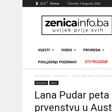
C
21.2
Četvrtak, 6 Augusta, 2026
Zenica
zenicainfo.ba
VIJESTI
VIDEO
PRIVREDA
POSLJEDNJI POZDRAVI
Naslovnica
Aktuelno
Lana Pudar peta na Svjetskom
Aktuelno
Sport
Lana Pudar peta
prvenstvu u Austr