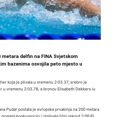
00 metara delfin na FINA Svjetskom
kim bazenima osvojila peto mjesto u
her koja je plivala u vremenu 2:03.37, srebro je
ger u vremenu 2:03.78, a bronzu Elisabeth Dekkers iu
na Pudar postala je evropska prvakinja na 200 metara
pomela konkurenciju i isplivala lični rekord 2:06,81.