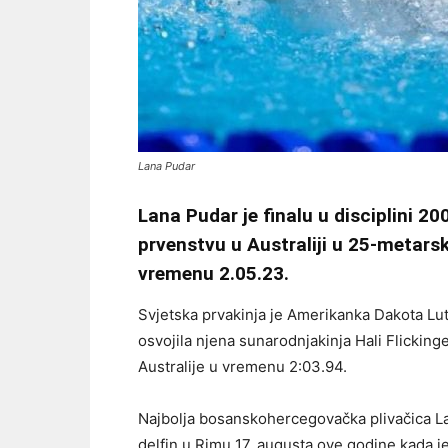
Lana Pudar
Lana Pudar je finalu u disciplini 2
prvenstvu u Australiji u 25-metars
vremenu 2.05.23.
Svjetska prvakinja je Amerikanka Dakota Lut
osvojila njena sunarodnjakinja Hali Flickin
Australije u vremenu 2:03.94.
Najbolja bosanskohercegovačka plivačica La
delfin u Rimu 17. augusta ove godine kada je 