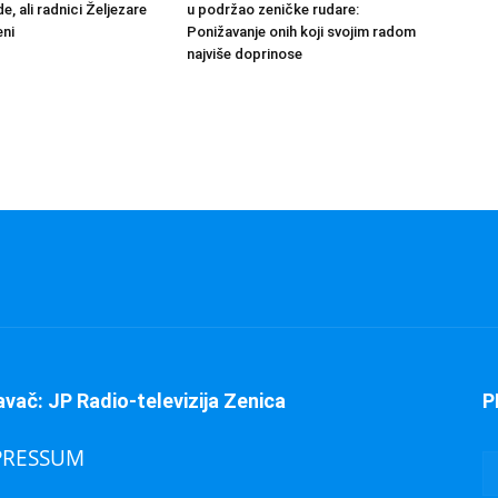
de, ali radnici Željezare
u podržao zeničke rudare:
eni
Ponižavanje onih koji svojim radom
najviše doprinose
avač: JP Radio-televizija Zenica
P
PRESSUM