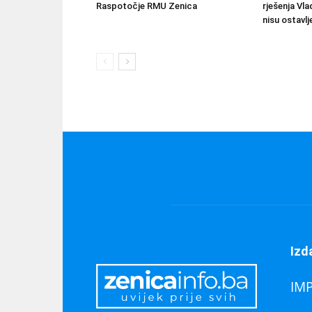
Raspotočje RMU Zenica
rješenja Vla
nisu ostavlj
Izd
IM