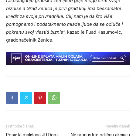
raspolaganju gradsko zemljište gdje mogu širiti svoje
biznise a Grad Zenica je prvi grad koji ima beskamatni
kredit za svoje privrednike. Cilj nam je da što više
pomognemo i podstaknemo mlade ljude da se odluče i
pokrenu svoj vlastiti biznis”,
kazao je Fuad Kasumović,
gradonačelnik Zenice.
Prethodni članak
Naredni članak
Posjeta mališana JU Dom-
Ne propustite odličnu akciju u