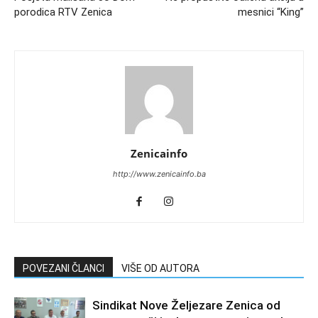
porodica RTV Zenica
mesnici “King”
Zenicainfo
http://www.zenicainfo.ba
POVEZANI ČLANCI
VIŠE OD AUTORA
Sindikat Nove Željezare Zenica od