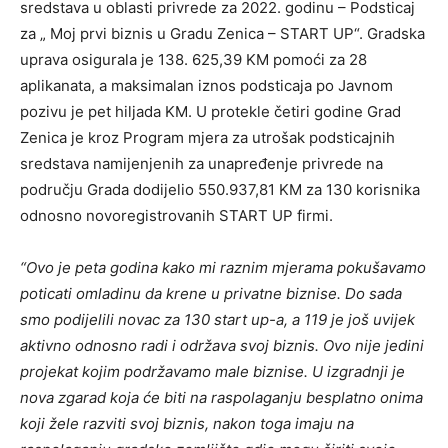
sredstava u oblasti privrede za 2022. godinu – Podsticaj
za „ Moj prvi biznis u Gradu Zenica – START UP“. Gradska
uprava osigurala je 138. 625,39 KM pomoći za 28
aplikanata, a maksimalan iznos podsticaja po Javnom
pozivu je pet hiljada KM. U protekle četiri godine Grad
Zenica je kroz Program mjera za utrošak podsticajnih
sredstava namijenjenih za unapređenje privrede na
području Grada dodijelio 550.937,81 KM za 130 korisnika
odnosno novoregistrovanih START UP firmi.
“Ovo je peta godina kako mi raznim mjerama pokušavamo
poticati omladinu da krene u privatne biznise. Do sada
smo podijelili novac za 130 start up-a, a 119 je još uvijek
aktivno odnosno radi i održava svoj biznis. Ovo nije jedini
projekat kojim podržavamo male biznise. U izgradnji je
nova zgarad koja će biti na raspolaganju besplatno onima
koji žele razviti svoj biznis, nakon toga imaju na