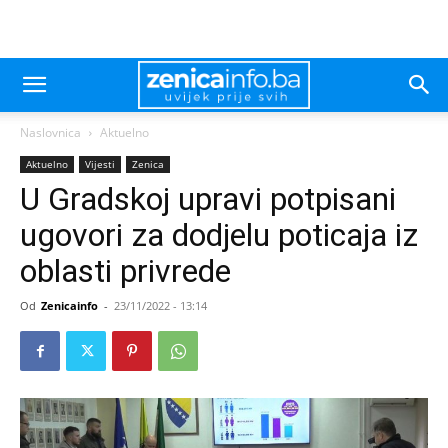
Naslovnica
Aktuelno
Aktuelno
Vijesti
Zenica
U Gradskoj upravi potpisani
ugovori za dodjelu poticaja iz
oblasti privrede
Od
Zenicainfo
-
23/11/2022 - 13:14